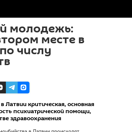
ой молодежь:
втором месте в
по числу
тв
в Латвии критическая, основная
ость психиатрической помощи,
тве здравоохранения
оубийства в Латвии происходят