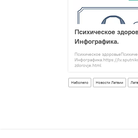
Психическое здоров
Инфографика.
Психическое здоровьеПсихичес
Инфографика.https://lv.sputnik
zdorovje.html
Наболело
Новости Латвии
Лат