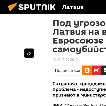
Латвия
Под угроз
Латвия на 
Евросоюзе 
самоубийс
10:49 12.07.2019
Подписаться
Ситуация с суицидами 
проблема - недоступн
признают в министерс
РИГА, 12 июл — Sputnik.
Сам