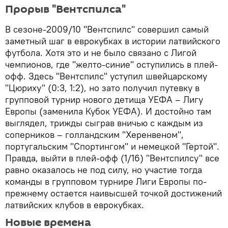
Прорыв "Вентспилса"
В сезоне-2009/10 "Вентспилс" совершил самый
заметный шаг в еврокубках в истории латвийского
футбола. Хотя это и не было связано с Лигой
чемпионов, где "желто-синие" оступились в плей-
офф. Здесь "Вентспилс" уступил швейцарскому
"Цюриху" (0:3, 1:2), но зато получил путевку в
групповой турнир нового детища УЕФА – Лигу
Европы (заменила Кубок УЕФА). И достойно там
выглядел, трижды сыграв вничью с каждым из
соперников – голландским "Херенвеном",
португальским "Спортингом" и немецкой "Гертой".
Правда, выйти в плей-офф (1/16) "Вентспилсу" все
равно оказалось не под силу, но участие тогда
команды в групповом турнире Лиги Европы по-
прежнему остается наивысшей точкой достижений
латвийских клубов в еврокубках.
Новые времена