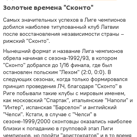
Золотые времена "Сконто"
Самых значительных успехов в Лиге чемпионов
добился наиболее титулованный клуб Латвии
после восстановления независимости страны –
рижский "Сконто".
Нынешний формат и название Лига чемпионов
обрела начиная с сезона-1992/93, в котором
"Сконто" добрался до 1/16 финала, где был
остановлен польским "Лехом" (2:0, 0:0). В
следующих сезонах, когда только формировался
принцип проведения ЛЧ, благодаря "Сконто" в
Риге побывали такие клубы с мировым именем,
как московский "Спартак", итальянские "Наполи" и
"Интер", испанская "Барселон" и английский
"Челси". Кстати, в случае с "Челси" в
сезоне-1999/2000 сконтовцы оказались наиболее
близки к попаданию в групповой этап Лиги
чемпионов, но пройти "аристократов" и в то время