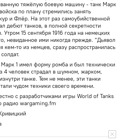
ванную тяжёлую боевую машину - танк Марк
 войска по плану стремились занять
кур и Флёр. На этот раз самоубийственной
л дебют танков, в полной секретности
. Утром 15 сентября 1916 года на немецких
то, невиданное ими никогда прежде. “Дьявол
ая кем-то из немцев, сразу распространилась
солдат.
 Марк 1 имел форму ромба и был технически
 4 человек страдал в шумном, жарком,
знутри танке. Тем не менее, эти танки
тали чудом техники своего времени.
стно с разработчиками игры World of Tanks
о радио wargaming.fm
Кривицкий
в