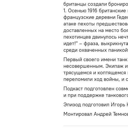
британцы создали брониро
1. Осенью 1916 британские
французские деревни Геде
атаке пехоты предшествова
доставленных на место боя
пехотинцев двинулось неч
идет!" – фраза, выкрикнут
среди охваченных паникой 
Первый своего имени танк
несовершенным. Экипаж из
трясущемся и коптящемся и
переломили ход войны, и с
Подкаст подготовлен совме
и при поддержке танковог
Эпизод подготовил Игорь 
Монтировал Андрей Темно