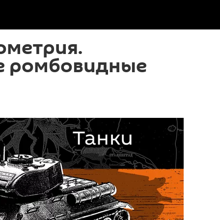
ометрия.
е ромбовидные