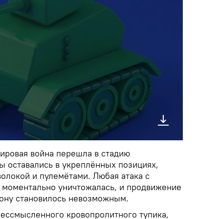
мировая война перешла в стадию
ы оставались в укреплённых позициях,
локой и пулемётами. Любая атака с
 моментально уничтожалась, и продвижение
орону становилось невозможным.
 бессмысленного кровопролитного тупика,