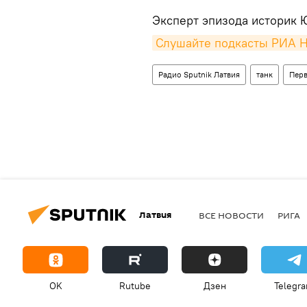
Эксперт эпизода историк 
Слушайте подкасты РИА 
Радио Sputnik Латвия
танк
Перв
Латвия
ВСЕ НОВОСТИ
РИГА
OK
Rutube
Дзен
Telegr