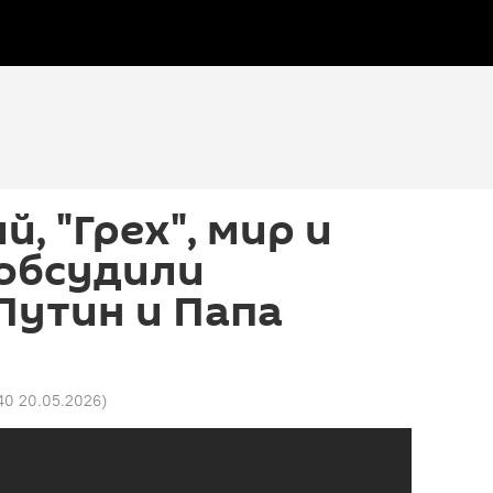
, "Грех", мир и
 обсудили
Путин и Папа
40 20.05.2026
)