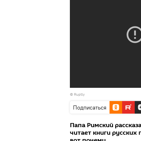
©
Ruptly
Подписаться
Папа Римский рассказ
читает книги русских 
вот почему