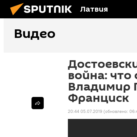
Латвия
Видео
Достоевский
война: что
Владимир 
Франциск
20:44 05.07.2019
(обновлено:
06: