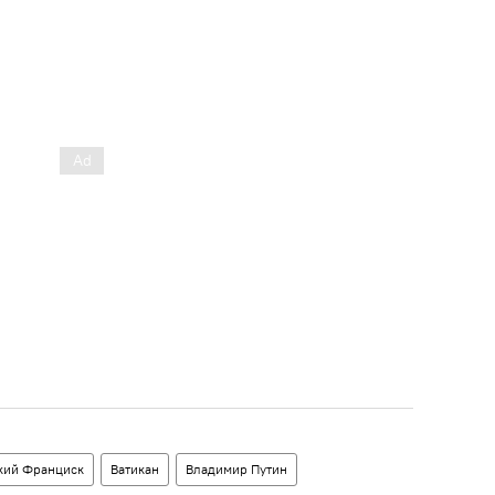
кий Франциск
Ватикан
Владимир Путин