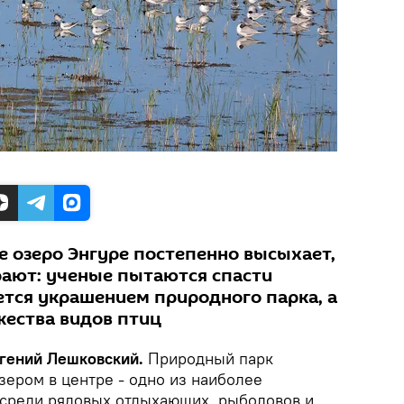
е озеро Энгуре постепенно высыхает,
рают: ученые пытаются спасти
ется украшением природного парка, а
ества видов птиц
вгений Лешковский.
Природный парк
зером в центре - одно из наиболее
 среди рядовых отдыхающих, рыболовов и