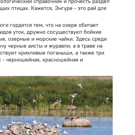
тологический справочник и прочесть раздел
их птицах. Кажется, Энгуре - это рай для
ги гордятся тем, что на озере обитает
идов уток, дружно сосуществуют бойкие
ые, озерные и морские чайки. Здесь среди
у черные аисты и журавли, а в траве на
вствуют крикливые поганыши, а также три
к - черношейная, красношейная и