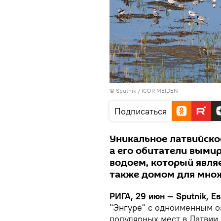
© Sputnik / IGOR MEIDEN
Подписаться
Уникальное латвийско
а его обитатели выми
водоем, который явля
также домом для множ
РИГА, 29 июн — Sputnik, Е
"Энгуре" с одноименным о
популярных мест в Латвии