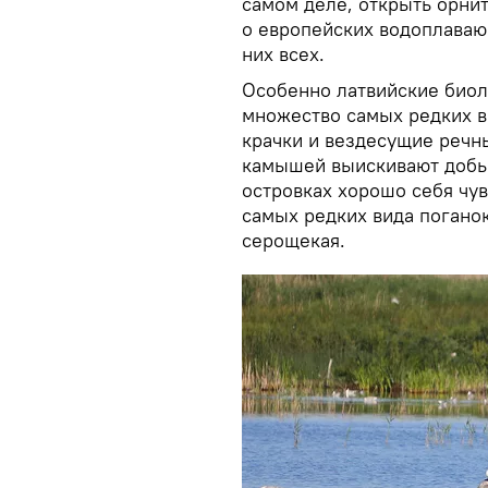
самом деле, открыть орни
о европейских водоплавающ
них всех.
Особенно латвийские биоло
множество самых редких в
крачки и вездесущие речн
камышей выискивают добыч
островках хорошо себя чу
самых редких вида погано
серощекая.