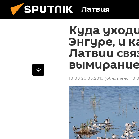
Латвия
Куда уходи
Энгуре, и 
Латвии свя
вымирание
10:00 29.06.2019
(обновлено:
10: