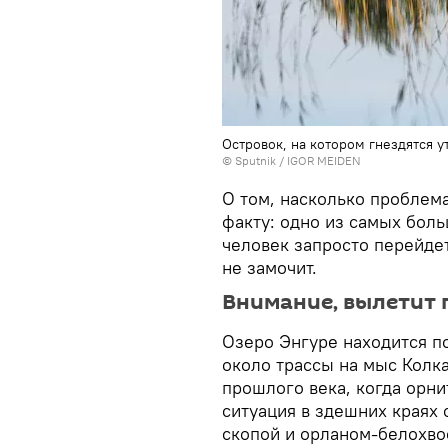
Островок, на котором гнездятся у
© Sputnik / IGOR MEIDEN
О том, насколько проблема
факту: одно из самых бол
человек запросто перейдет
не замочит.
Внимание, вылетит 
Озеро Энгуре находится по
около трассы на мыс Колка
прошлого века, когда орни
ситуация в здешних краях
скопой и орланом-белохво