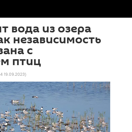
т вода из озера
как независимость
зана с
м птиц
04 19.09.2023
)