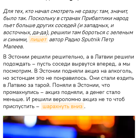
Для тех, кто начал смотреть не сразу: там, значит,
было так. Поскольку в странах Прибалтики народ
пьет больше других соседей (и западных, и
восточных, да-да), решили там бороться с зеленым
и синими,
пишет
автор Радио Sputnik Петр
Малеев.
В Эстонии решили решительно, а в Латвии решили
подождать – пусть соседи вырвутся вперед, а мы
посмотрим. В Эстонии подняли акциз на алкоголь,
но эстонцам это не понравилось. Они стали ездить
в Латвию за тарой. Поняли в Эстонии, что
промахнулись – акциз подняли, а денег стало
меньше. И решили вероломно акциз не то чтоб
приспустить –
шарахнуть вниз
.