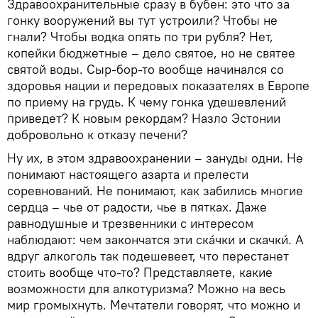
Здравоохранительные сразу в бубен: это что за
гонку вооружений вы тут устроили? Чтобы не
гнали? Чтобы водка опять по три рубля? Нет,
копейки бюджетные – дело святое, но не святее
святой воды. Сыр-бор-то вообще начинался со
здоровья нации и передовых показателях в Европе
по приему на грудь. К чему гонка удешевлений
приведет? К новым рекордам? Назло Эстонии
добровольно к отказу печени?
Ну их, в этом здравоохранении – зануды одни. Не
понимают настоящего азарта и прелести
соревнований. Не понимают, как забились многие
сердца – чье от радости, чье в пятках. Даже
равнодушные и трезвенники с интересом
наблюдают: чем закончатся эти ска́чки и скачки́. А
вдруг алкоголь так подешевеет, что перестанет
стоить вообще что-то? Представляете, какие
возможности для алкотуризма? Можно на весь
мир громыхнуть. Мечтатели говорят, что можно и