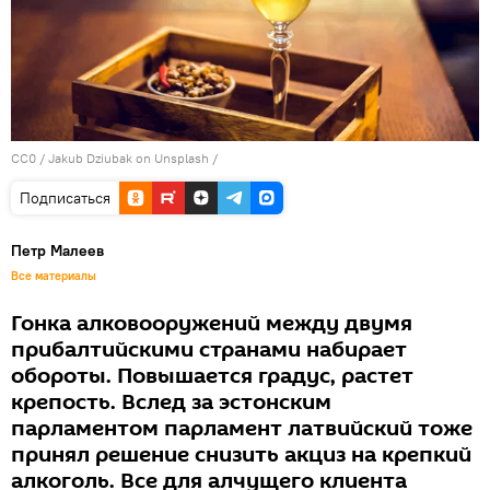
CC0
/
Jakub Dziubak on Unsplash
/
Подписаться
Петр Малеев
Все материалы
Гонка алковооружений между двумя
прибалтийскими странами набирает
обороты. Повышается градус, растет
крепость. Вслед за эстонским
парламентом парламент латвийский тоже
принял решение снизить акциз на крепкий
алкоголь. Все для алчущего клиента