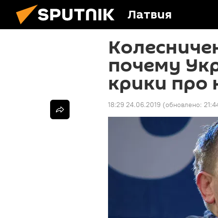
Латвия
Колесничен
почему Укр
крики про 
18:29 24.06.2019
(обновлено:
21:4