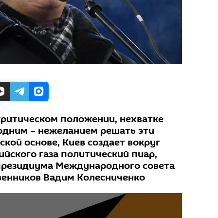
критическом положении, нехватке
 одним – нежеланием решать эти
кой основе, Киев создает вокруг
ийского газа политический пиар,
президиума Международного совета
венников Вадим Колесниченко