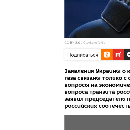
CC BY 3.0
/
Glavkom NN
/
Подписаться
Заявления Украины о 
газа связаны только с
вопросы на экономичес
вопроса транзита росс
заявил председатель 
российских соотечест