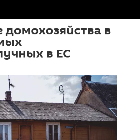
 домохозяйства в
амых
учных в ЕС