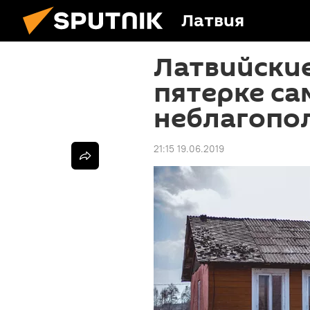
Латвия
Латвийские
пятерке с
неблагопол
21:15 19.06.2019