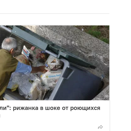
ели": рижанка в шоке от роющихся
й