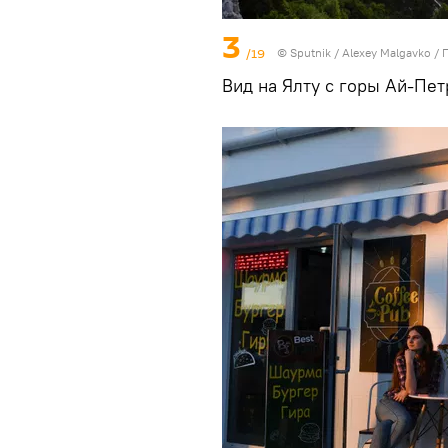
3
/19
© Sputnik / Alexey Malgavko
/
Вид на Ялту с горы Ай-Пет