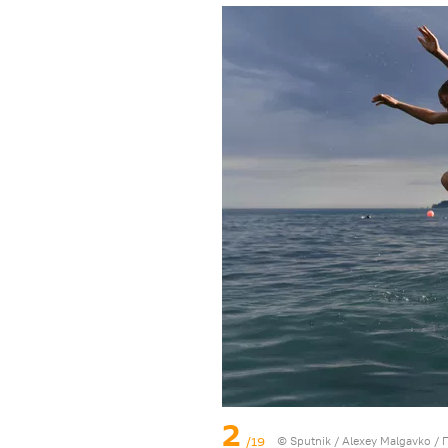
2
/19
© Sputnik / Alexey Malgavko
/