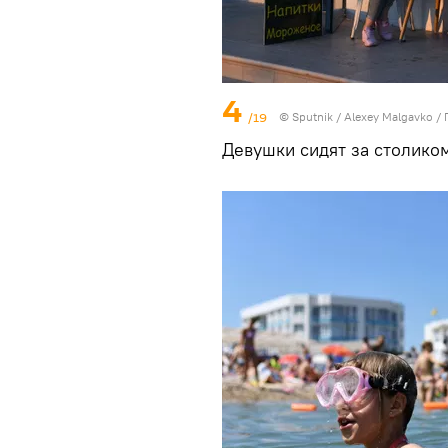
4
/19
© Sputnik / Alexey Malgavko
/
Девушки сидят за столиком