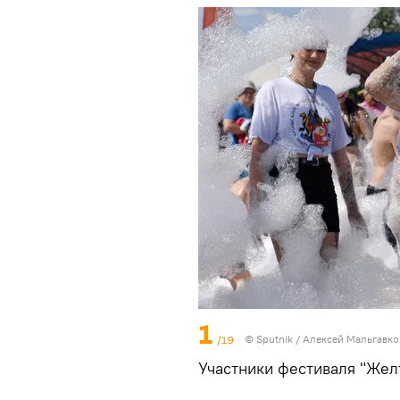
1
/19
© Sputnik / Алексей Мальгавко
Участники фестиваля "Жел