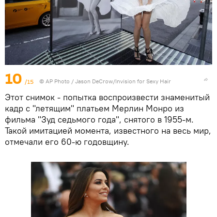
10
/15
© AP Photo / Jason DeCrow/Invision for Sexy Hair
Этот снимок - попытка воспроизвести знаменитый
кадр с "летящим" платьем Мерлин Монро из
фильма "Зуд седьмого года", снятого в 1955-м.
Такой имитацией момента, известного на весь мир,
отмечали его 60-ю годовщину.