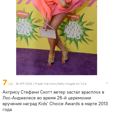
7
/15
© AFP 2023 / Frazer Harrison/Getty Images for KCA
Актрису Стефани Скотт ветер застал врасплох в
Лос-Анджелесе во время 26-й церемонии
вручения наград Kids' Choice Awards в марте 2013
года