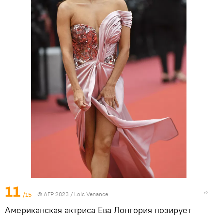
11
/15
© AFP 2023 / Loic Venance
Американская актриса Ева Лонгория позирует