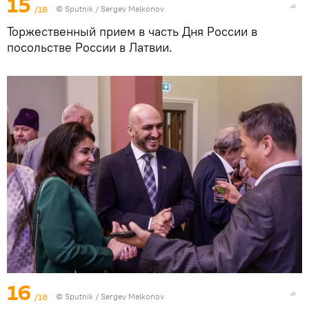
15
/18
© Sputnik / Sergey Melkonov
Торжественный прием в часть Дня России в
посольстве России в Латвии.
16
/18
© Sputnik / Sergey Melkonov