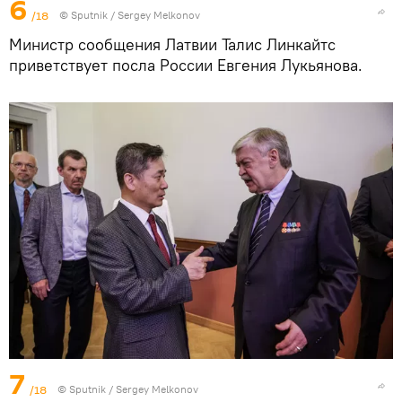
6
/18
© Sputnik / Sergey Melkonov
Министр сообщения Латвии Талис Линкайтс
приветствует посла России Евгения Лукьянова.
7
/18
© Sputnik / Sergey Melkonov