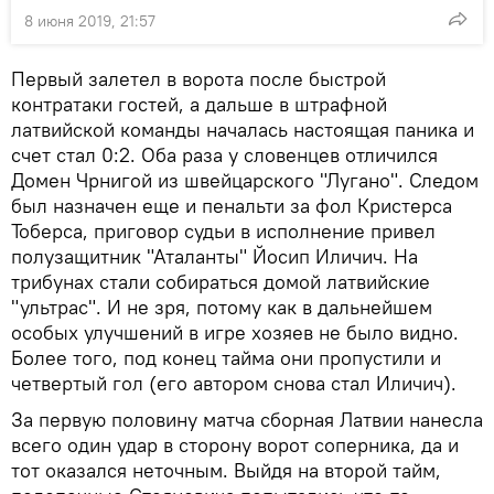
8 июня 2019, 21:57
Первый залетел в ворота после быстрой
контратаки гостей, а дальше в штрафной
латвийской команды началась настоящая паника и
счет стал 0:2. Оба раза у словенцев отличился
Домен Чрнигой из швейцарского "Лугано". Следом
был назначен еще и пенальти за фол Кристерса
Тоберса, приговор судьи в исполнение привел
полузащитник "Аталанты" Йосип Иличич. На
трибунах стали собираться домой латвийские
"ультрас". И не зря, потому как в дальнейшем
особых улучшений в игре хозяев не было видно.
Более того, под конец тайма они пропустили и
четвертый гол (его автором снова стал Иличич).
За первую половину матча сборная Латвии нанесла
всего один удар в сторону ворот соперника, да и
тот оказался неточным. Выйдя на второй тайм,