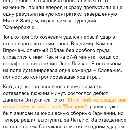
подопечные Стояновича попытались что-то
изменить, пошли вперед и сразу пропустили еще
одну результативную контратаку, завершенную
Михой Зайцем, играющим за турецкий
"Фенербахче".
Только при 0:5 хозяевам удался первый удар в
створ ворот, который нанес Владимир Камеш.
Впрочем, опытный Облак без особого труда
справился с ним. Как и на 57-й минуте, когда со
штрафного выстрелил Олег Лайзан. В остальном
на поле доминировала одна команда – Словения,
полностью контролировавшая ход игры.
Когда до конца основного времени матча
оставалась дюжина минут, состоялся дебют
Даниэля Онтужанса. Этот
19-летний полузащитник 
из системы мюнхенской "Баварии"
раньше уже
был заигран за юношескую сборную Германии, но
теперь решил выступать за Латвию. За отведенное
на поле время Онтужанс отметился одним ударом