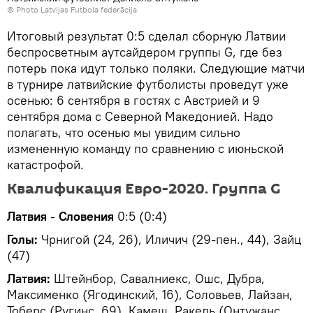
© Photo
Latvijas Futbola federācija
Итоговый результат 0:5 сделал сборную Латвии
беспросветным аутсайдером группы G, где без
потерь пока идут только поляки. Следующие матчи
в турнире латвийские футболисты проведут уже
осенью: 6 сентября в гостях с Австрией и 9
сентября дома с Северной Македонией. Надо
полагать, что осенью мы увидим сильно
измененную команду по сравнению с июньской
катастрофой.
Квалификация Евро-2020. Группа G
Латвия
-
Словения
0:5 (0:4)
Голы:
Чрнигой (24, 26), Иличич (29-пен., 44), Зайц
(47)
Латвия:
Штейнбор, Савалниекс, Ошс, Дубра,
Максименко (Ягодинский, 16), Соловьев, Лайзан,
Тоберс (Ругинс, 69), Камеш, Ракель (Онтужанс,