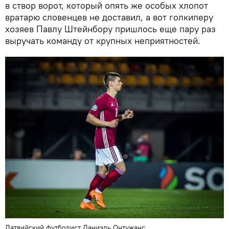
в створ ворот, который опять же особых хлопот
вратарю словенцев не доставил, а вот голкиперу
хозяев Павлу Штейнбору пришлось еще пару раз
выручать команду от крупных неприятностей.
Латвийский футболист Даниэль Онтужанс