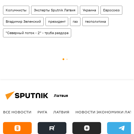
Колумнисты
Эксперты Sputnik Латвия
Украина
Евросоюз
Владимир Зеленский
президент
газ
геополитика
"Северный поток - 2" - труба раздора
Латвия
ВСЕ НОВОСТИ
РИГА
ЛАТВИЯ
НОВОСТИ ЭКОНОМИКИ ЛАТ