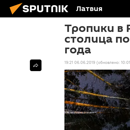
Латвия
Тропики в 
столица по
года
19:21 06.06.2019
(обновлено:
10:0