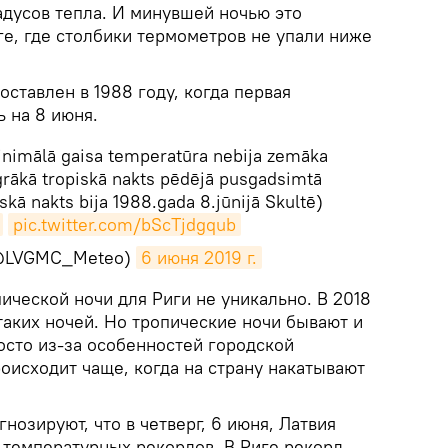
адусов тепла. И минувшей ночью это
ге, где столбики термометров не упали ниже
ставлен в 1988 году, когда первая
 на 8 июня.
inimālā gaisa temperatūra nebija zemāka
agrākā tropiskā nakts pēdējā pusgadsimtā
skā nakts bija 1988.gada 8.jūnijā Skultē)
pic.twitter.com/bScTjdgqub
(@LVGMC_Meteo)
6 июня 2019 г.
пической ночи для Риги не уникально. В 2018
таких ночей. Но тропические ночи бывают и
росто из-за особенностей городской
роисходит чаще, когда на страну накатывают
нозируют, что в четверг, 6 июня, Латвия
 температурных рекордов. В Риге рекорд