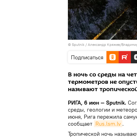
© Sputnik / Александр Кряжев/Владими
Подписаться
В ночь со среды на чет
термометров не опусти
называют тропическо
РИГА, 6 июн — Sputnik.
Сог
среды, геологии и метеорол
июня, Рига пережила саму
сообщает
Rus.lsm.lv
.
Тропической ночь называю