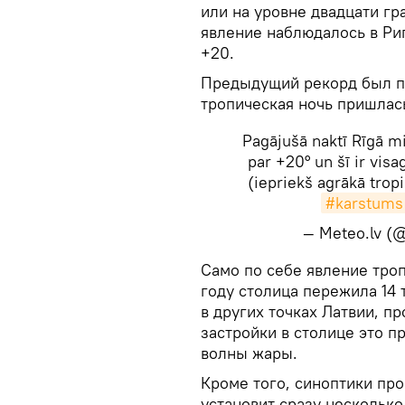
или на уровне двадцати гр
явление наблюдалось в Ри
+20.
Предыдущий рекорд был по
тропическая ночь пришлась
Pagājušā naktī Rīgā m
par +20° un šī ir vis
(iepriekš agrākā tropi
#karstums
— Meteo.lv 
​Само по себе явление тро
году столица пережила 14 
в других точках Латвии, п
застройки в столице это п
волны жары.
Кроме того, синоптики прог
установит сразу несколько