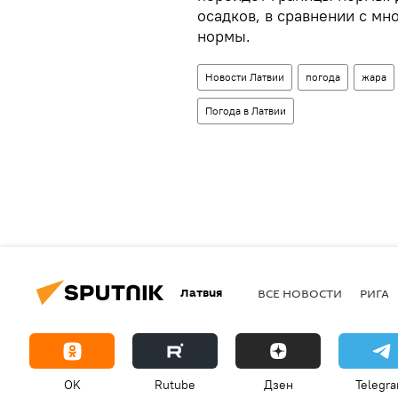
осадков, в сравнении с мн
нормы.
Новости Латвии
погода
жара
Погода в Латвии
Латвия
ВСЕ НОВОСТИ
РИГА
OK
Rutube
Дзен
Telegr