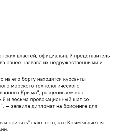
онских властей, официальный представитель
а ранее назвала их недружественными и
то на его борту находятся курсанты
ного морского технологического
ованного Крыма", расцениваем как
ый и весьма провокационный шаг со
", — заявила дипломат на брифинге для
ь и принять" факт того, что Крым является
ии.