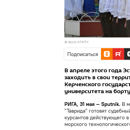
© Фото
КГМТУ
Подписаться
В апреле этого года Э
заходить в свои терри
Керченского государс
университета на борт
РИГА, 31 мая — Sputnik.
В м
"Таврида" готовят судебны
курсантов действующего в
морского технологическог