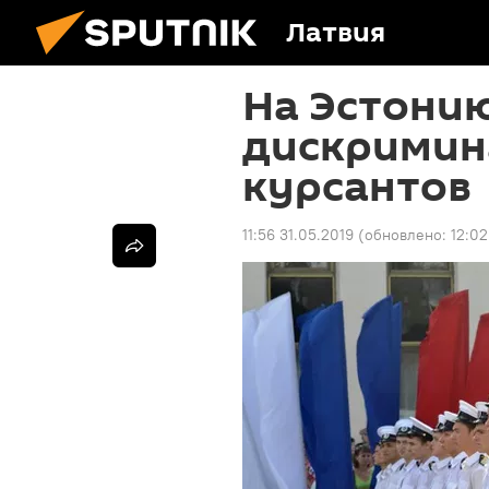
Латвия
На Эстонию
дискримин
курсантов
11:56 31.05.2019
(обновлено:
12:02