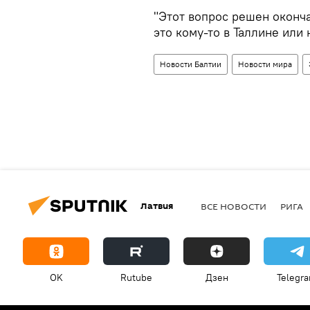
"Этот вопрос решен оконч
это кому-то в Таллине или
Новости Балтии
Новости мира
Латвия
ВСЕ НОВОСТИ
РИГА
OK
Rutube
Дзен
Telegr