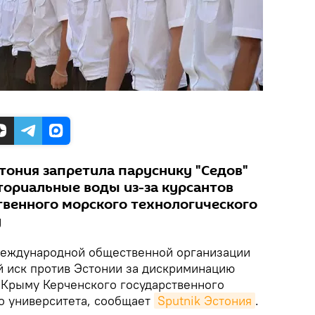
стония запретила паруснику "Седов"
ториальные воды из-за курсантов
твенного морского технологического
у
еждународной общественной организации
й иск против Эстонии за дискриминацию
 Крыму Керченского государственного
о университета, сообщает
Sputnik Эстония
.