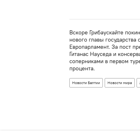
Вскоре Грибаускайте покин
нового главы государства 
Европарламент. За пост п
Гитанас Науседа и консер
соперниками в первом ту
процента.
Новости Балтии
Новости мира