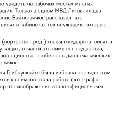
о увидеть на рабочих местах многих
ащих. Только в одном МВД Литвы их два
олис Вайткевичюс рассказал, что
висят в кабинетах тех служащих, которые
(портреты - ред.) главы государств висят в
ужащих, отчасти это символ государства,
вол единства, особенно в дипломатических
евичюс.
аля Грибаускайте была избрана президентом,
етных снимков стала работа фотографа
 пор это изображение стало официальным.