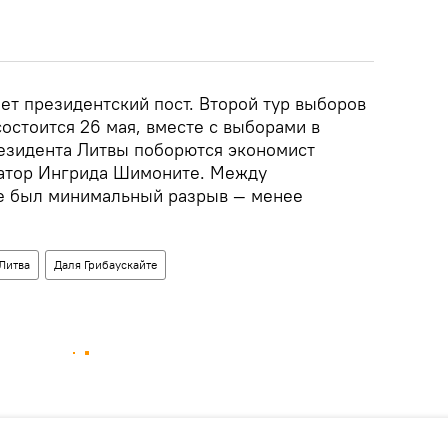
ет президентский пост. Второй тур выборов
состоится 26 мая, вместе с выборами в
резидента Литвы поборются экономист
ватор Ингрида Шимоните. Между
ре был минимальный разрыв — менее
Литва
Даля Грибаускайте