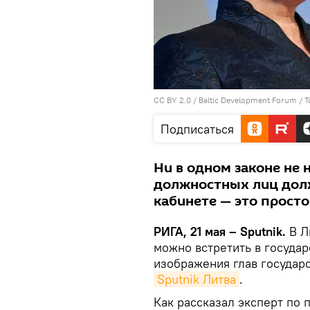
CC BY 2.0
/
Baltic Development Forum / T
Подписаться
Ни в одном законе не 
должностных лиц долж
кабинете — это прост
РИГА, 21 мая – Sputnik.
В Л
можно встретить в госуда
изображения глав государс
Sputnik Литва
.
Как рассказал эксперт по 