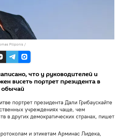
omas Piliponis
/
написано, что у руководителей и
ен висеть портрет президента в
о обычай
итве портрет президента Дали Грибаускайте
рственных учреждениях чаще, чем
тв в других демократических странах, пишет
протоколам и этикетам Арминас Лидека,