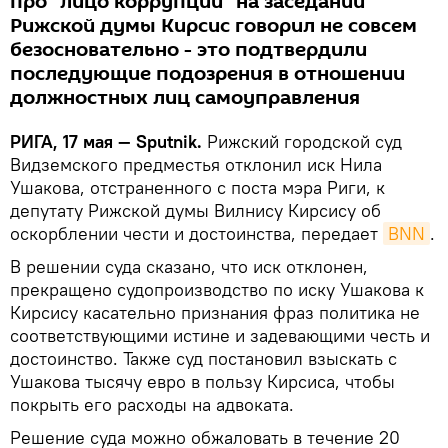
про "лицо коррупции" на заседании
Рижской думы Кирсис говорил не совсем
безосновательно - это подтвердили
последующие подозрения в отношении
должностных лиц самоуправления
РИГА, 17 мая — Sputnik.
Рижский городской суд
Видземского предместья отклонил иск Нила
Ушакова, отстраненного с поста мэра Риги, к
депутату Рижской думы Вилнису Кирсису об
оскорблении чести и достоинства, передает
BNN
.
В решении суда сказано, что иск отклонен,
прекращено судопроизводство по иску Ушакова к
Кирсису касательно признания фраз политика не
соответствующими истине и задевающими честь и
достоинство. Также суд постановил взыскать с
Ушакова тысячу евро в пользу Кирсиса, чтобы
покрыть его расходы на адвоката.
Решение суда можно обжаловать в течение 20