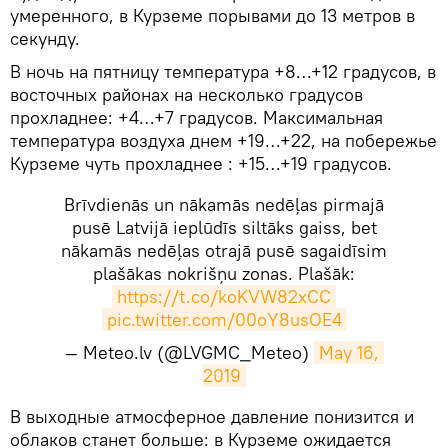
умеренного, в Курземе порывами до 13 метров в
секунду.
В ночь на пятницу температура +8…+12 градусов, в
восточных районах на несколько градусов
прохладнее: +4…+7 градусов. Максимальная
температура воздуха днем +19…+22, на побережье
Курземе чуть прохладнее : +15…+19 градусов.
Brīvdienās un nākamās nedēļas pirmajā
pusē Latvijā ieplūdīs siltāks gaiss, bet
nākamās nedēļas otrajā pusē sagaidīsim
plašākas nokrišņu zonas. Plašāk:
https://t.co/koKVW82xCC
pic.twitter.com/00oY8usOE4
— Meteo.lv (@LVGMC_Meteo)
May 16, 
2019
​В выходные атмосферное давление понизится и
облаков станет больше: в Курземе ожидается