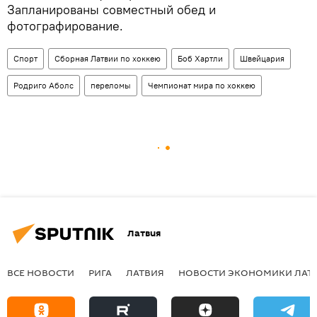
Запланированы совместный обед и
фотографирование.
Спорт
Сборная Латвии по хоккею
Боб Хартли
Швейцария
Родриго Аболс
переломы
Чемпионат мира по хоккею
Латвия
ВСЕ НОВОСТИ
РИГА
ЛАТВИЯ
НОВОСТИ ЭКОНОМИКИ ЛАТ