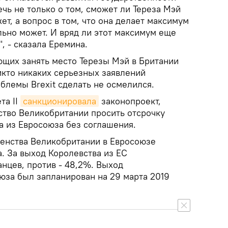
ечь не только о том, сможет ли Тереза Мэй
ет, а вопрос в том, что она делает максимум
ельно может. И вряд ли этот максимум еще
", - сказала Еремина.
ющих занять место Терезы Мэй в Британии
икто никаких серьезных заявлений
блемы Brexit сделать не осмелился.
та II
санкционировала
законопроект,
ство Великобритании просить отсрочку
а из Евросоюза без соглашения.
енства Великобритании в Евросоюзе
а. За выход Королевства из ЕС
нцев, против - 48,2%. Выход
юза был запланирован на 29 марта 2019