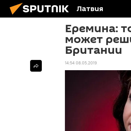
Латвия
Еремина: т
может реш
Британии
14:54 08.05.2019