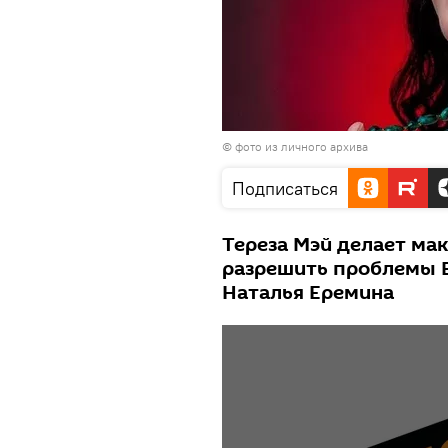
© фото из личного архива
Подписаться
Тереза Мэй делает ма
разрешить проблемы В
Наталья Еремина