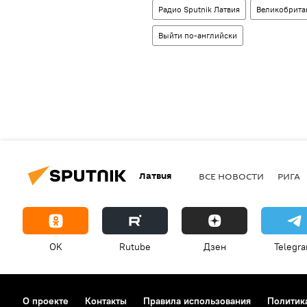
Радио Sputnik Латвия
Великобрита
Выйти по-английски
Латвия
ВСЕ НОВОСТИ
РИГА
OK
Rutube
Дзен
Telegr
О проекте
Контакты
Правила использования
Политик