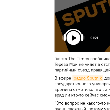
01:21
Газета The Times сообщил
Тереза Мэй не уйдет в отс
партийный съезд правящей
В эфире
радио Sputnik
до
государственного универси
Еремина отметила, что сит
вряд ли кто-то сейчас смо
"Это вопрос не какого-то 
очень сложный, потому что