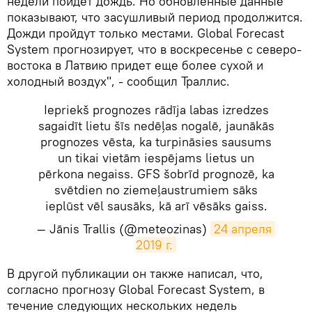
недели пойдет дождь. Но обновленные данные
показывают, что засушливый период продолжится.
Дожди пройдут только местами. Global Forecast
System прогнозирует, что в воскресенье с северо-
востока в Латвию придет еще более сухой и
холодный воздух", - сообщил Траллис.
Iepriekš prognozes rādīja labas izredzes
sagaidīt lietu šīs nedēļas nogalē, jaunākās
prognozes vēsta, ka turpināsies sausums
un tikai vietām iespējams lietus un
pērkona negaiss. GFS šobrīd prognozē, ka
svētdien no ziemeļaustrumiem sāks
ieplūst vēl sausāks, kā arī vēsāks gaiss.
— Jānis Trallis (@meteozinas)
24 апреля 
2019 г.
​В другой публикации он также написал, что,
согласно прогнозу Global Forecast System, в
течение следующих нескольких недель