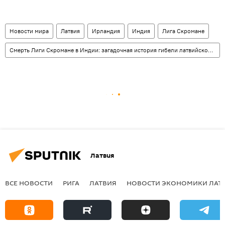
Новости мира
Латвия
Ирландия
Индия
Лига Скромане
Смерть Лиги Скромане в Индии: загадочная история гибели латвийской гражданки
Латвия
ВСЕ НОВОСТИ
РИГА
ЛАТВИЯ
НОВОСТИ ЭКОНОМИКИ ЛАТ