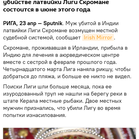
убийстве латвийки Лиги Скромане
состоится в июне этого года
РИГА, 23 апр — Sputnik
. Муж убитой в Индии
латвийки Лиги Скромане возмущен местной
судебной системой, сообщает
Irish Mirror
.
Скромане, проживавшая в Ирландии, прибыла в
Индию для лечения в аюрведическом центре
вместе с сестрой в феврале прошлого года.
Четырнадцатого марта Лига наняла рикшу, чтобы
добраться до пляжа, и больше ее никто не видел.
Поиски Лиги шли больше месяца, пока ее
изуродованный труп не нашли на берегу реки в
штате Керала местные рыбаки. Двое местных
мужчин признались, что убили Лигу во время
попытки изнасилования.