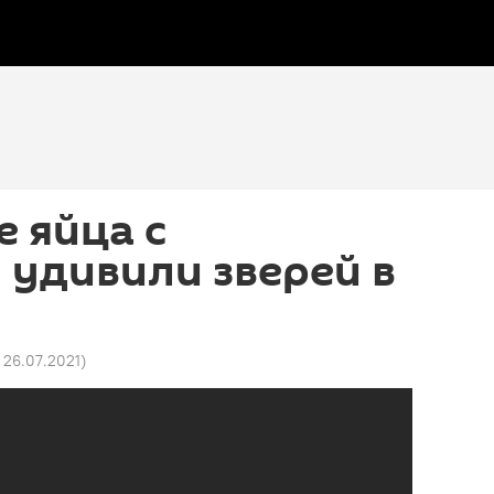
 яйца с
удивили зверей в
4 26.07.2021
)