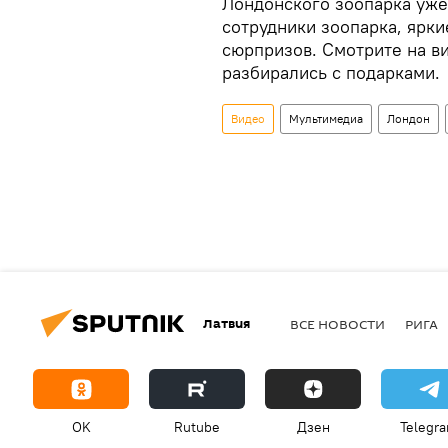
Лондонского зоопарка уже
сотрудники зоопарка, ярк
сюрпризов. Смотрите на в
разбирались с подарками.
Видео
Мультимедиа
Лондон
Латвия
ВСЕ НОВОСТИ
РИГА
OK
Rutube
Дзен
Telegr