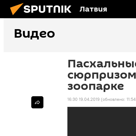
Латвия
Видео
Пасхальные
сюрпризом 
зоопарке
16:30 19.04.2019
(обновлено:
11:5