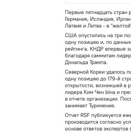
Первые пятнадцать стран р
Германия, Исландия, Ирлан
Латвия и Литва - в "желтой
США опустились на три поз
одну позицию и, по данным
рейтинга. КНДР впервые за
благодаря саммитам лидер
Дональда Трампа.
Северной Кореи удалось п
одну позицию до 179-й стр
открытости, возникшей в р
лидера Ким Чен Ына и пре
в отчете организации. Пос
занимает Туркмения.
Отчет RSF публикуется еж
производится согласно ус
основе ответов экспертов 