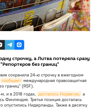
одну строчку, а Литва потеряла сразу
 "Репортеров без границ"
вия сохранила 24-ю строчку в ежегодном
,
сообщает
международная правозащитная
з границ" (RSF).
-м, и в 2018 годах,
досталось Норвегии,
а
сь Финляндия. Третья позиция досталась
то опустились Нидерланды. Также в десятку