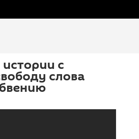
в истории с
свободу слова
абвению