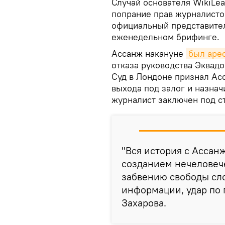
Случай основателя WikiLe
попрание прав журналистов
официальный представите
еженедельном брифинге.
Ассанж накануне
был аре
отказа руководства Эквад
Суд в Лондоне признал Ас
выхода под залог и назнач
журналист заключен под с
"Вся история с Ассанж
созданием нечеловече
забвению свободы сло
информации, удар по 
Захарова.