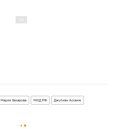
Мария Захарова
МИД РФ
Джулиан Ассанж