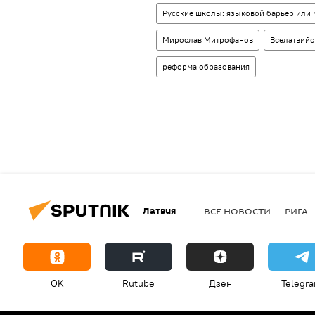
Русские школы: языковой барьер или 
Мирослав Митрофанов
Вселатвийс
реформа образования
Латвия
ВСЕ НОВОСТИ
РИГА
OK
Rutube
Дзен
Telegr