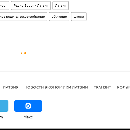
мост
Радио Sputnik Латвия
Латвия
кое родительское собрание
обучение
школа
ЛАТВИЯ
НОВОСТИ ЭКОНОМИКИ ЛАТВИИ
ТРАНЗИТ
КОЛУ
am
Макс