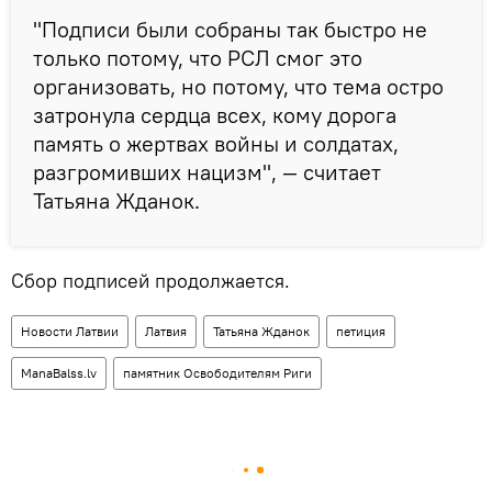
"Подписи были собраны так быстро не
только потому, что РСЛ смог это
организовать, но потому, что тема остро
затронула сердца всех, кому дорога
память о жертвах войны и солдатах,
разгромивших нацизм", — считает
Татьяна Жданок.
Сбор подписей продолжается.
Новости Латвии
Латвия
Татьяна Жданок
петиция
ManaBalss.lv
памятник Освободителям Риги