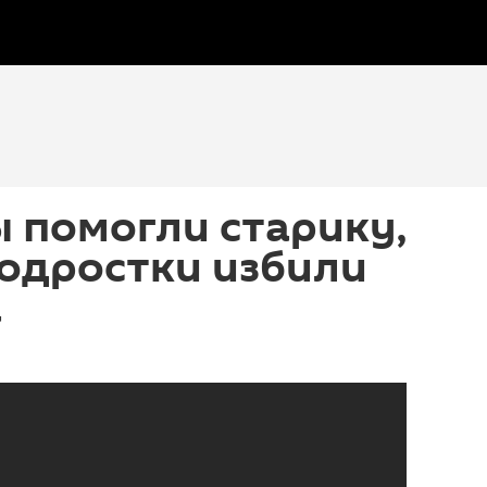
 помогли старику,
одростки избили
а