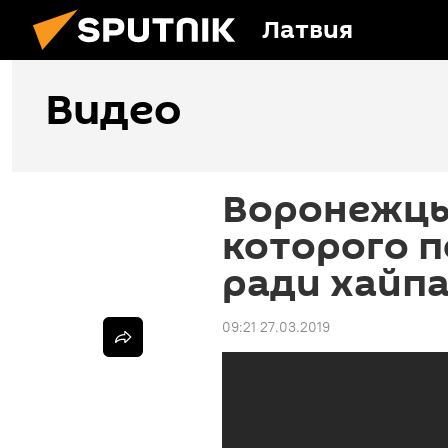
Латвия
Видео
Воронежцы
которого п
ради хайп
09:21 27.03.2019