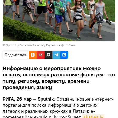
© Sputnik / Виталий Аньков
/
Перейти в фотобанк
Подписаться
Информацию о мероприятиях можно
искать, используя различные фильтры - по
типу, региону, возрасту, времени
проведения, языку
РИГА, 26 мар — Sputnik.
Созданы новые интернет-
порталы для поиска информации о детских
лагерях и различных кружках в Латвии: e-
nometnes.lv и e-pulcini.lv, сообщает
skaties.lv
.