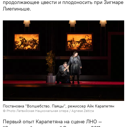
продолжающее цвести и плодоносить при Зигмаре
Лиепиньше.
Постановка "Волшебство. Паяцы", режиссер Айк Карапетян
© Photo Латвийская Национальная опера / Agnese Zeltiņa
Первый опыт Карапетяна на сцене ЛНО —