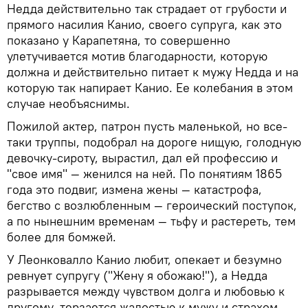
Недда действительно так страдает от грубости и
прямого насилия Канио, своего супруга, как это
показано у Карапетяна, то совершенно
улетучивается мотив благодарности, которую
должна и действительно питает к мужу Недда и на
которую так напирает Канио. Ее колебания в этом
случае необъяснимы.
Пожилой актер, патрон пусть маленькой, но все-
таки труппы, подобрал на дороге нищую, голодную
девочку-сироту, вырастил, дал ей профессию и
"свое имя" — женился на ней. По понятиям 1865
года это подвиг, измена жены — катастрофа,
бегство с возлюбленным — героический поступок,
а по нынешним временам — тьфу и растереть, тем
более для бомжей.
У Леонковалло Канио любит, опекает и безумно
ревнует супругу ("Жену я обожаю!"), а Недда
разрывается между чувством долга и любовью к
другому, терзается жалостью к мужу и страхом