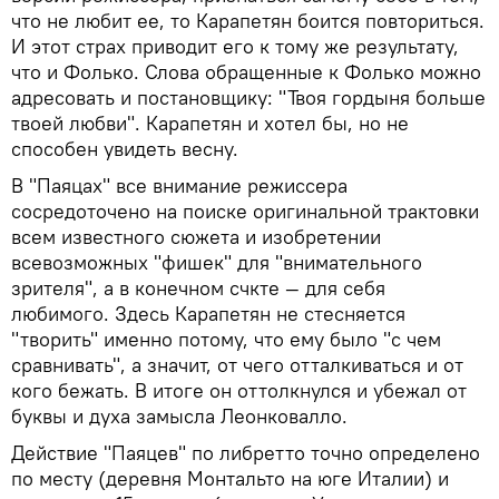
что не любит ее, то Карапетян боится повториться.
И этот страх приводит его к тому же результату,
что и Фолько. Слова обращенные к Фолько можно
адресовать и постановщику: "Твоя гордыня больше
твоей любви". Карапетян и хотел бы, но не
способен увидеть весну.
В "Паяцах" все внимание режиссера
сосредоточено на поиске оригинальной трактовки
всем известного сюжета и изобретении
всевозможных "фишек" для "внимательного
зрителя", а в конечном счкте — для себя
любимого. Здесь Карапетян не стесняется
"творить" именно потому, что ему было "с чем
сравнивать", а значит, от чего отталкиваться и от
кого бежать. В итоге он оттолкнулся и убежал от
буквы и духа замысла Леонковалло.
Действие "Паяцев" по либретто точно определено
по месту (деревня Монтальто на юге Италии) и