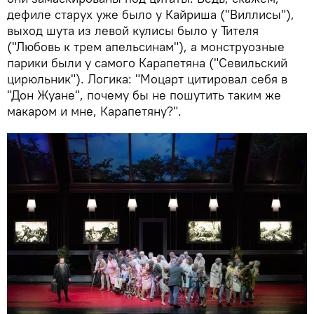
дефиле старух уже было у Кайриша ("Виллисы"),
выход шута из левой кулисы было у Тителя
("Любовь к трем апельсинам"), а монструозные
парики были у самого Карапетяна ("Севильский
цирюльник"). Логика: "Моцарт цитировал себя в
"Дон Жуане", почему бы не пошутить таким же
макаром и мне, Карапетяну?".