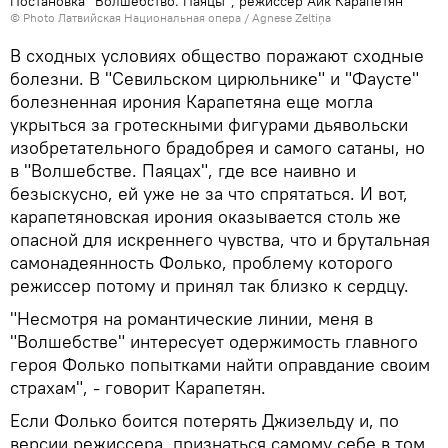
Постановка "Волшебство. Паяцы", режиссер Айк Карапетян
© Photo Латвийская Национальная опера / Agnese Zeltiņa
В сходных условиях общество поражают сходные
болезни. В "Севильском цирюльнике" и "Фаусте"
болезненная ирония Карапетяна еще могла
укрыться за гротескными фигурами дьявольски
изобретательного брадобрея и самого сатаны, но
в "Волшебстве. Паяцах", где все наивно и
безыскусно, ей уже не за что спрятаться. И вот,
карапетяновская ирония оказывается столь же
опасной для искреннего чувства, что и брутальная
самонадеянность Фолько, проблему которого
режиссер потому и принял так близко к сердцу.
"Несмотря на романтические линии, меня в
"Волшебстве" интересует одержимость главного
героя Фолько попытками найти оправдание своим
страхам", - говорит Карапетян.
Если Фолько боится потерять Джизельду и, по
версии режиссера, признаться самому себе в том,