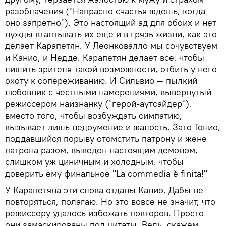
разоблачения ("Напрасно счастья ждешь, когда
оно запретно"). Это настоящий ад для обоих и нет
нужды втаптывать их еще и в грязь жизни, как это
делает Карапетян. У Леонковалло мы сочувствуем
и Канио, и Недде. Карапетян делает все, чтобы
лишить зрителя такой возможности, отбить у него
охоту к сопереживанию. И Сильвио — пылкий
любовник с честными намерениями, вывернутый
режиссером наизнанку ("герой-аутсайдер"),
вместо того, чтобы возбуждать симпатию,
вызывает лишь недоумение и жалость. Зато Тонио,
поддавшийся порыву отомстить патрону и жене
патрона разом, выведен настоящим демоном,
слишком уж циничным и холодным, чтобы
доверить ему финальное "La commedia è finita!"
У Карапетяна эти слова отданы Канио. Дабы не
повторяться, полагаю. Но это вовсе не значит, что
режиссеру удалось избежать повторов. Просто
они замаскированы под цитаты. Ведь, скажем,