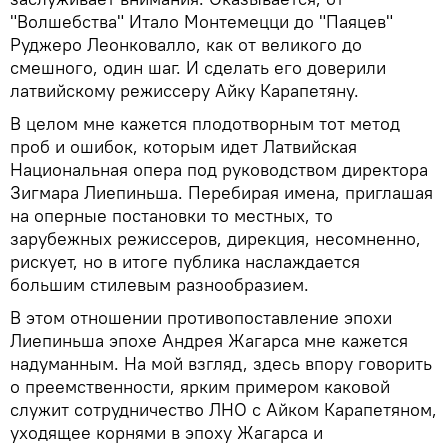
"Волшебства" Итало Монтемецци до "Паяцев"
Руджеро Леонковалло, как от великого до
смешного, один шаг. И сделать его доверили
латвийскому режиссеру Айку Карапетяну.
В целом мне кажется плодотворным тот метод
проб и ошибок, которым идет Латвийская
Национальная опера под руководством директора
Зигмара Лиепиньша. Перебирая имена, приглашая
на оперные постановки то местных, то
зарубежных режиссеров, дирекция, несомненно,
рискует, но в итоге публика наслаждается
большим стилевым разнообразием.
В этом отношении противопоставление эпохи
Лиепиньша эпохе Андрея Жагарса мне кажется
надуманным. На мой взгляд, здесь впору говорить
о преемственности, ярким примером каковой
служит сотрудничество ЛНО с Айком Карапетяном,
уходящее корнями в эпоху Жагарса и