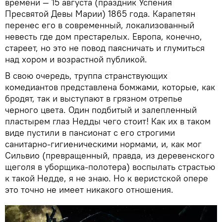
времени — 15 августа (праздник Успения
Пресвятой Девы Марии) 1865 года. Карапетян
перенес его в современный, локализованный
невесть где дом престарелых. Европа, конечно,
стареет, но это не повод паясничать и глумиться
над хором и возрастной публикой.
В свою очередь, труппа странствующих
комедиантов представлена бомжами, которые, как
бродят, так и выступают в грязном отрепье
черного цвета. Один подбитый и залепленный
пластырем глаз Недды чего стоит! Как их в таком
виде пустили в пансионат с его строгими
санитарно-гигиеническими нормами, и, как мог
Сильвио (превращенный, правда, из деревенского
щеголя в уборщика-полотера) воспылать страстью
к такой Недде, я не знаю. Но к веристской опере
это точно не имеет никакого отношения.