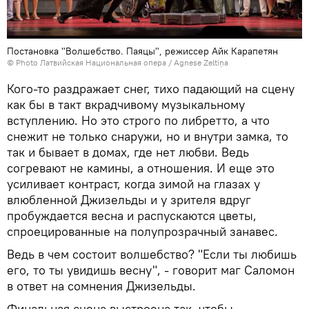
Постановка "Волшебство. Паяцы", режиссер Айк Карапетян
© Photo Латвийская Национальная опера / Agnese Zeltiņa
Кого-то раздражает снег, тихо падающий на сцену
как бы в такт вкрадчивому музыкальному
вступлению. Но это строго по либретто, а что
снежит не только снаружи, но и внутри замка, то
так и бывает в домах, где нет любви. Ведь
согревают не камины, а отношения. И еще это
усиливает контраст, когда зимой на глазах у
влюбленной Джизельды и у зрителя вдруг
пробуждается весна и распускаются цветы,
спроецированные на полупрозрачный занавес.
Ведь в чем состоит волшебство? "Если ты любишь
его, то ты увидишь весну", - говорит маг Саломон
в ответ на сомнения Джизельды.
Финальная сцена выстроена так, чтобы