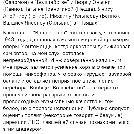
(Саломон) в "Волшебстве" и Георгу Оньяни
(Канио), Татьяне Треногиной (Недда), Янису
Апейнису (Тонио), Михаилу Чульпаеву (Беппо),
Валдису Янсонсу (Сильвио) в "Паяцах".
Касательно "Волшебства" все же скажу, что запись
1943 года, сделанная в момент мировой премьеры
оперы Монтемецци, когда оркестром дирижировал
сам автор, на мой слух, осталась
непревзойденной. И уж совершенно излишним
мне представляется усиление хора в финале при
помощи микрофонов, что резко нарушает звуковой
баланс и оставляет неприятное впечатление
перебора. Вообще "Волшебство" не с первого
прослушивания раскрывает все свои
превосходные музыкальные качества и, тем
более, не с первого исполнения. Публике следует
оценить подвиг (некоторые говорят — безумие)
дирекции ЛНО, давшей ей случай познакомиться с
этим шедевром.