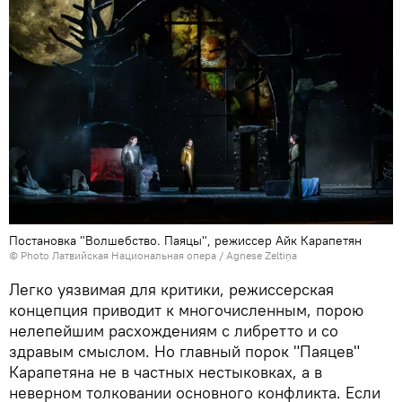
Постановка "Волшебство. Паяцы", режиссер Айк Карапетян
© Photo Латвийская Национальная опера / Agnese Zeltiņa
Легко уязвимая для критики, режиссерская
концепция приводит к многочисленным, порою
нелепейшим расхождениям с либретто и со
здравым смыслом. Но главный порок "Паяцев"
Карапетяна не в частных нестыковках, а в
неверном толковании основного конфликта. Если