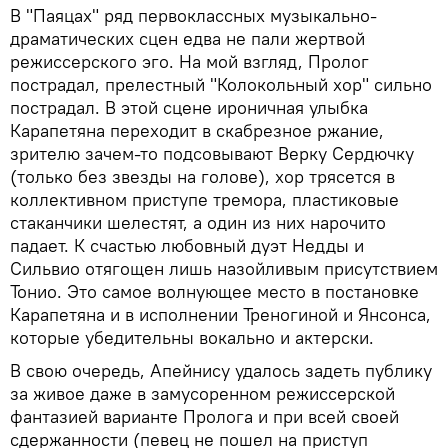
В "Паяцах" ряд первоклассных музыкально-
драматических сцен едва не пали жертвой
режиссерского эго. На мой взгляд, Пролог
пострадал, прелестный "Колокольный хор" сильно
пострадал. В этой сцене ироничная улыбка
Карапетяна переходит в скабрезное ржание,
зрителю зачем-то подсовывают Верку Сердючку
(только без звезды на голове), хор трясется в
коллективном приступе тремора, пластиковые
стаканчики шелестят, а один из них нарочито
падает. К счастью любовный дуэт Недды и
Сильвио отягощен лишь назойливым присутствием
Тонио. Это самое волнующее место в постановке
Карапетяна и в исполнении Треногиной и Янсонса,
которые убедительны вокально и актерски.
В свою очередь, Апейнису удалось задеть публику
за живое даже в замусоренном режиссерской
фантазией варианте Пролога и при всей своей
сдержанности (певец не пошел на приступ