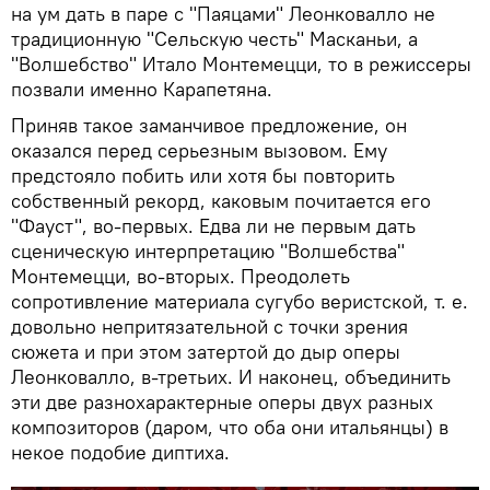
на ум дать в паре с "Паяцами" Леонковалло не
традиционную "Сельскую честь" Масканьи, а
"Волшебство" Итало Монтемецци, то в режиссеры
позвали именно Карапетяна.
Приняв такое заманчивое предложение, он
оказался перед серьезным вызовом. Ему
предстояло побить или хотя бы повторить
собственный рекорд, каковым почитается его
"Фауст", во-первых. Едва ли не первым дать
сценическую интерпретацию "Волшебства"
Монтемецци, во-вторых. Преодолеть
сопротивление материала сугубо веристской, т. е.
довольно непритязательной с точки зрения
сюжета и при этом затертой до дыр оперы
Леонковалло, в-третьих. И наконец, объединить
эти две разнохарактерные оперы двух разных
композиторов (даром, что оба они итальянцы) в
некое подобие диптиха.