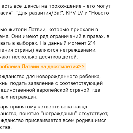
а есть все шансы на прохождение - его могут
сия", "Для развития/За!", KPV LV и "Нового
ные жители Латвии, которые приехали в
емя. Они имеют ряд ограничений в правах, в
овать в выборах. На данный момент 214
еления страны) являются негражданами,
чают несколько десятков детей.
роблема Латвии на десятилетия>>
ражданство для новорожденного ребенка,
ны подать заявление с соответствующей
 единственной европейской страной, где
ных неграждан.
аря принятому четверть века назад
анства, понятие "негражданин" отсутствует,
ражданство присваивается всем родившимся
ства.