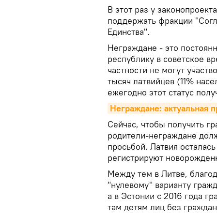
В этот раз у законопроект
поддержать фракции "Согла
Единства".
Неграждане - это постоян
республику в советское вр
частности не могут участв
тысяч латвийцев (11% нас
ежегодно этот статус полу
Неграждане: актуальная п
Сейчас, чтобы получить г
родители-неграждане долж
просьбой. Латвия осталась
регистрируют новорожден
Между тем в Литве, благод
"нулевому" варианту гражд
а в Эстонии с 2016 года г
там детям лиц без граждан