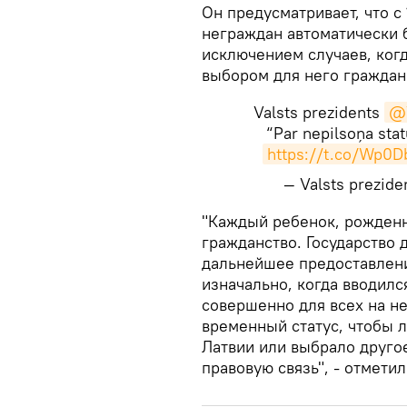
Он предусматривает, что с
неграждан автоматически 
исключением случаев, ког
выбором для него граждан
Valsts prezidents
@V
“Par nepilsoņa sta
https://t.co/Wp0
— Valsts prezid
​"Каждый ребенок, рожден
гражданство. Государство 
дальнейшее предоставлени
изначально, когда вводился
совершенно для всех на н
временный статус, чтобы 
Латвии или выбрало другое
правовую связь", - отмети