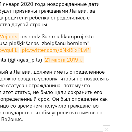
 1 января 2020 года новорожденные дети
будут признаны гражданами Латвии, за
да родители ребенка определились с
ства другой страны.
ejonis
iesniedz Saeimā likumprojektu
tusa piešķiršanas izbeigšanu bērniem”
DbwquFL
pic.twitter.com/dNxRFxPEvP
ents (@Rigas_pils)
21 марта 2019 г.
ный в Латвии, должен иметь определенное
должно создать условия, чтобы не позволять
е статуса негражданина, потому что
 этот статус, не было цели сохранить его
еопределенный срок. Он был определен как
лицо со временем получило гражданство
 государство, чтобы укрепить с ним свою
л Вейонис.