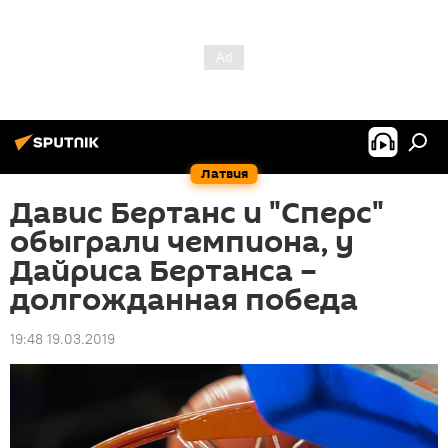
Латвия
Давис Бертанс и "Сперс"
обыграли чемпиона, у
Дайриса Бертанса –
долгожданная победа
19:48 19.03.2019