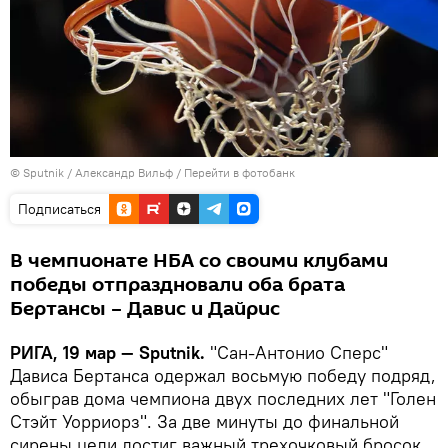
© Sputnik / Александр Вильф
/
Перейти в фотобанк
Подписаться
В чемпионате НБА со своими клубами
победы отпраздновали оба брата
Бертансы – Давис и Дайрис
РИГА, 19 мар — Sputnik.
"Сан-Антонио Сперс"
Дависа Бертанса одержал восьмую победу подряд,
обыграв дома чемпиона двух последних лет "Голен
Стэйт Уорриорз". За две минуты до финальной
сирены цели достиг важный трехочковый бросок