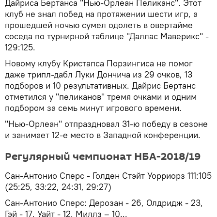
Дайриса Бертанса "Нью-Орлеан Пеликанс". Этот
клуб не знал побед на протяжении шести игр, а
прошедшей ночью сумел одолеть в овертайме
соседа по турнирной таблице "Даллас Маверикс" -
129:125.
Новому клубу Кристапса Порзингиса не помог
даже трипл-дабл Луки Дончича из 29 очков, 13
подборов и 10 результативных. Дайрис Бертанс
отметился у "пеликанов" тремя очками и одним
подбором за семь минут игрового времени.
"Нью-Орлеан" отпраздновал 31-ю победу в сезоне
и занимает 12-е место в Западной конференции.
Регулярный чемпионат НБА-2018/19
Сан-Антонио Сперс - Голден Стэйт Уорриорз 111:105
(25:25, 33:22, 24:31, 29:27)
Сан-Антонио Сперс: Дерозан - 26, Олдридж - 23,
Гэй - 17, Уайт - 12, Миллз – 10...