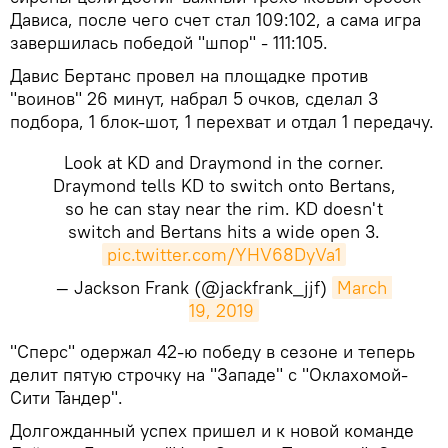
Дависа, после чего счет стал 109:102, а сама игра
завершилась победой "шпор" - 111:105.
Давис Бертанс провел на площадке против
"воинов" 26 минут, набрал 5 очков, сделал 3
подбора, 1 блок-шот, 1 перехват и отдал 1 передачу.
Look at KD and Draymond in the corner.
Draymond tells KD to switch onto Bertans,
so he can stay near the rim. KD doesn't
switch and Bertans hits a wide open 3.
pic.twitter.com/YHV68DyVa1
— Jackson Frank (@jackfrank_jjf)
March 
19, 2019
​"Сперс" одержал 42-ю победу в сезоне и теперь
делит пятую строчку на "Западе" с "Оклахомой-
Сити Тандер".
Долгожданный успех пришел и к новой команде