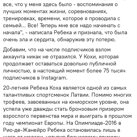
все, что у меня здесь было - воспоминания о
лучших моментах жизни, соревнованиях,
тренировках, времени, которое я проводила с
семьей... Все! Теперь мне все надо начинать с
начала", - написала Ребека и признала, что была
очень зла и сердита, обнаружив эту потерю.
Добавим, что на числе подписчиков взлом
аккаунта никак не отразился. У Кохи, которая
продолжает оставаться довольно публичной
личностью, в настоящий момент более 75 тысяч
подписчиков в Instagram.
20-летняя Ребека Коха является одной из самых
талантливых спортсменок Латвии. Помимо многих
трофеев, завоеванных на юниорском уровне, она
успела уже дважды стать бронзовым призером
взрослого первенства мира и выиграть в прошлом
году чемпионат Европы. На Олимпиаде-2016 в
Рио-де-Жанейро Ребека остановилась лишь в
шаге от медали, уступив бронзовому призеру