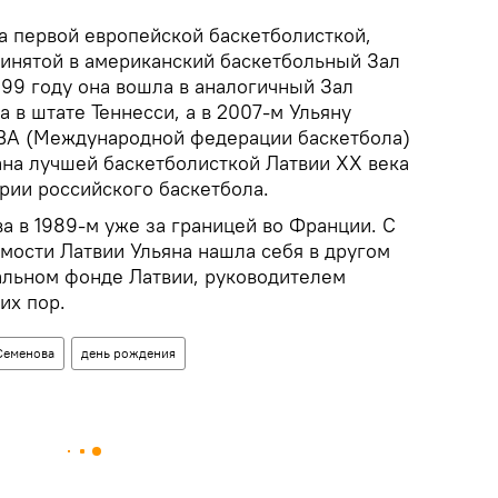
а первой европейской баскетболисткой,
ринятой в американский баскетбольный Зал
999 году она вошла в аналогичный Зал
 в штате Теннесси, а в 2007-м Ульяну
IBA (Международной федерации баскетбола)
ана лучшей баскетболисткой Латвии XX века
рии российского баскетбола.
а в 1989-м уже за границей во Франции. С
мости Латвии Ульяна нашла себя в другом
альном фонде Латвии, руководителем
их пор.
Семенова
день рождения