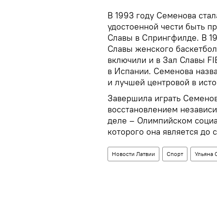
В 1993 году Семенова стал
удостоенной чести быть п
Славы в Спрингфилде. В 1
Славы женского баскетбола
включили и в Зал Славы F
в Испании. Семенова назв
и лучшей центровой в исто
Завершила играть Семенов
восстановлением независи
деле – Олимпийском соци
которого она является до с
Новости Латвии
Спорт
Ульяна 