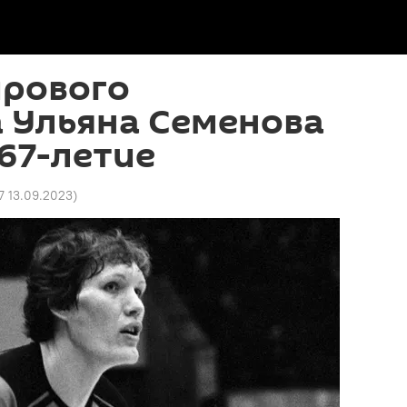
ирового
 Ульяна Семенова
67-летие
7 13.09.2023
)