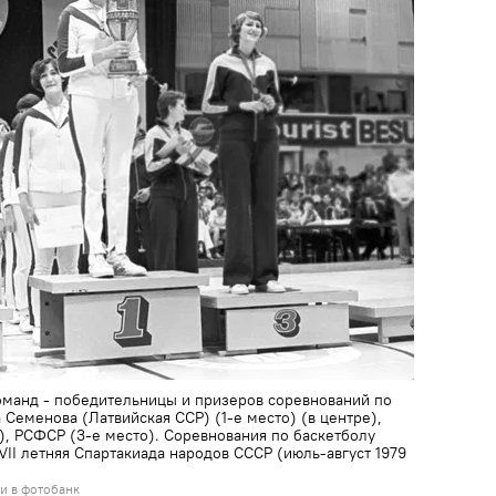
оманд - победительницы и призеров соревнований по
Семенова (Латвийская ССР) (1-е место) (в центре),
), РСФСР (3-е место). Соревнования по баскетболу
II летняя Спартакиада народов СССР (июль-август 1979
и в фотобанк