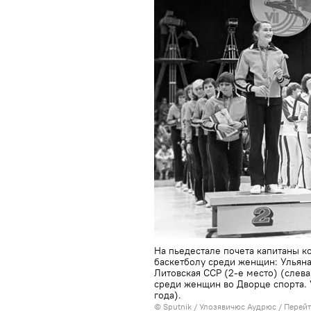
На пьедестале почета капитаны к
баскетболу среди женщин: Ульяна 
Литовская ССР (2-е место) (слева
среди женщин во Дворце спорта. V
года).
© Sputnik / Улозявичюс Аудрюс
/
Перейт