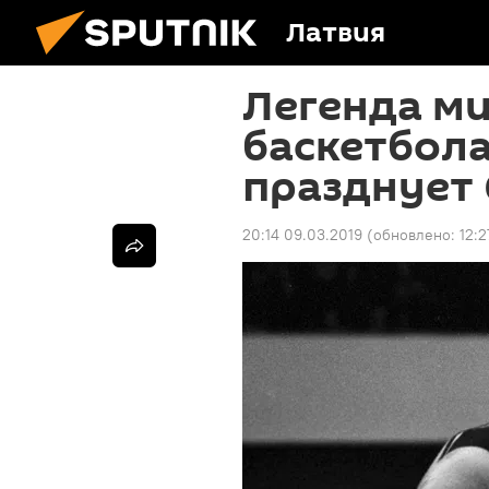
Латвия
Легенда м
баскетбола
празднует 
20:14 09.03.2019
(обновлено:
12:2