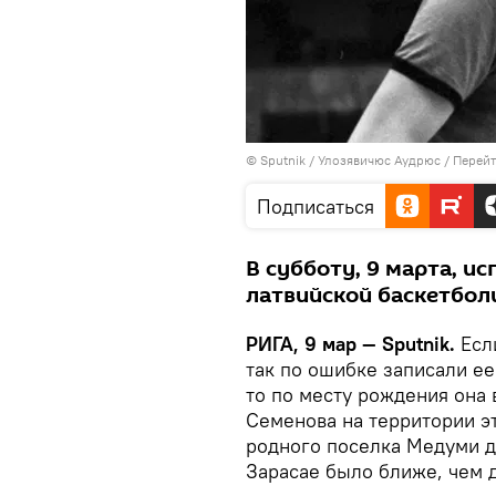
© Sputnik / Улозявичюс Аудрюс
/
Перейт
Подписаться
В субботу, 9 марта, и
латвийской баскетбол
РИГА, 9 мар — Sputnik.
Есл
так по ошибке записали ее
то по месту рождения она 
Семенова на территории эт
родного поселка Медуми 
Зарасае было ближе, чем 