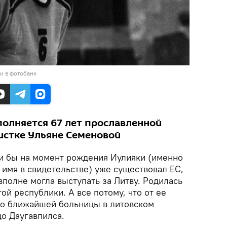
и в фотобанк
сполняется 67 лет прославленной
истке Ульяне Семеновой
и бы на момент рождения Иулияки (именно
 имя в свидетельстве) уже существовал ЕС,
вполне могла выступать за Литву. Родилась
ой республики. А все потому, что от ее
до ближайшей больницы в литовском
до Даугавпилса.