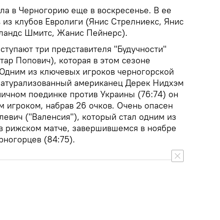
ла в Черногорию еще в воскресенье. В ее
в из клубов Евролиги (Янис Стрелниекс, Янис
оландс Шмитс, Жанис Пейнерс).
ступают три представителя "Будучности"
тар Попович), которая в этом сезоне
 Одним из ключевых игроков черногорской
натурализованный американец Дерек Нидхэм
тничном поединке против Украины (76:74) он
 игроком, набрав 26 очков. Очень опасен
евич ("Валенсия"), который стал одним из
в рижском матче, завершившемся в ноябре
ногорцев (84:75).