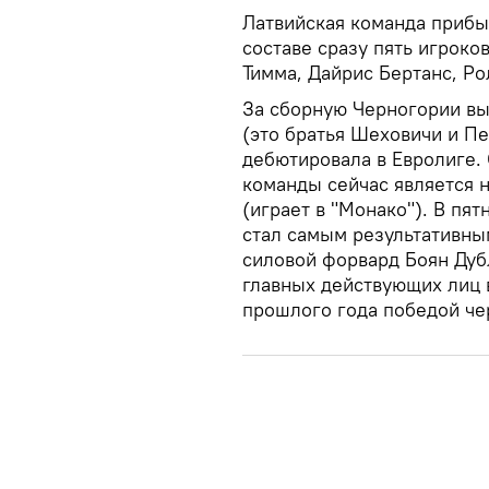
Латвийская команда прибы
составе сразу пять игроко
Тимма, Дайрис Бертанс, Р
За сборную Черногории вы
(это братья Шеховичи и Пе
дебютировала в Евролиге.
команды сейчас является 
(играет в "Монако"). В пя
стал самым результативным
силовой форвард Боян Дубл
главных действующих лиц 
прошлого года победой чер