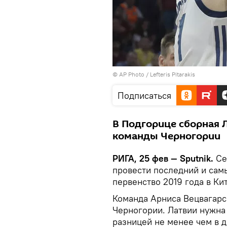
© AP Photo / Lefteris Pitarakis
Подписаться
В Подгорице сборная 
команды Черногории
РИГА, 25 фев — Sputnik.
Се
провести последний и сам
первенство 2019 года в Кит
Команда Арниса Вецвагарс
Черногории. Латвии нужна 
разницей не менее чем в д