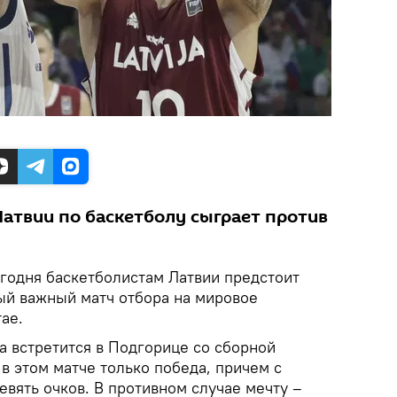
Латвии по баскетболу сыграет против
годня баскетболистам Латвии предстоит
ый важный матч отбора на мировое
ае.
а встретится в Подгорице со сборной
в этом матче только победа, причем с
евять очков. В противном случае мечту –