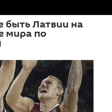
е быть Латвии на
е мира по
у