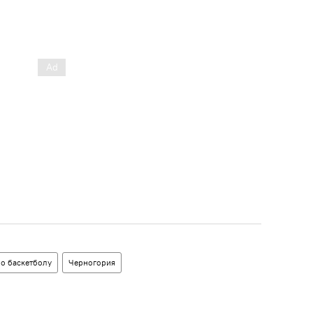
по баскетболу
Черногория