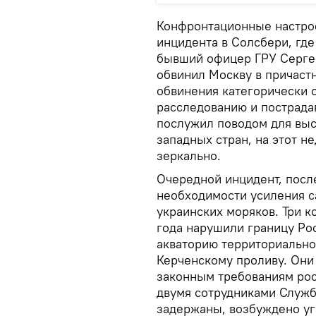
Конфронтационные настрое
инцидента в Солсбери, гд
бывший офицер ГРУ Сергей
обвинил Москву в причастн
обвинения категорически о
расследованию и пострада
послужил поводом для выс
западных стран, на этот 
зеркально.
Очередной инцидент, после
необходимости усиления с
украинских моряков. Три 
года нарушили границу Ро
акваторию территориально
Керченскому проливу. Они
законным требованиям рос
двумя сотрудниками Служб
задержаны, возбуждено уг