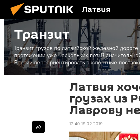
Латвия
Транзит
Транзит грузов по латвийской железной дороге
протяжении уже нескольких лет. В значительн
России переориентировать экспортные поставки
Латвия хоч
грузах из Р
Лаврову не
12:40 19.02.2019