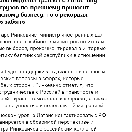
ией выделил транзит и логистику -
 грузов по-прежнему приносит
скому бизнесу, но о рекордах
ь забыть
арс Ринкевичс, министр иностранных дел
свой пост в кабинете министров по итогам
ю выборов, прокомментировал в интервью
тику балтийской республики в отношении
ия будет поддерживать диалог с восточным
ческие вопросы в сферах, которые
беих сторон". Ринкевичс отметил, что
отрудничестве с Россией в транспорте и
чной охраны, таможенных вопросах, а также
й преступностью и нелегальной миграцией.
ческом уровне Латвия контактировать с РФ
ланируется в обозримой перспективе и
стра Ринкевичса с российским коллегой