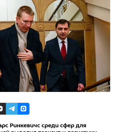
арс Ринкевичс среди сфер для