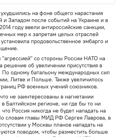
ухудшились на фоне общего нарастания
 и Западом после событий на Украине и в
2014 году ввели антироссийские санкции,
чечных мер к запретам целых отраслей
т установила продовольственное эмбарго и
ещение.
й "агрессией" со стороны России НАТО на
а решение об увеличении присутствия в
. По одному батальону международных сил
нии, Литве и Польше. Также увеличилось
границ РФ военных учений союзников.
 что не заинтересованы в нагнетании
в Балтийском регионе, ни где бы то ни
 что Россия никогда не будет нападать на
По словам главы МИД РФ Сергея Лаврова, в
отсутствии у Москвы планов нападать на
ьзуются поводом, чтобы разместить больше