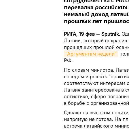
сотрудничества с Росс
перевалка российских
немалый доход латвий
прошлых лет пришлос
РИГА, 19 фев — Sputnik.
Эдг
Латвии, который сохранил 
прошедших прошлой осень
"Аргументам недели"
поли
РФ.
По словам министра, Латв
соседом и решать "практи
соответствуют интересам о
Латвия заинтересована в с
логистике, сфере пограни
в борьбе с организованно
Однако на высоком полити
напрямую не готова. Не п
встреча латвийского мини