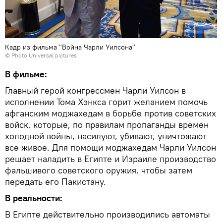
Кадр из фильма "Война Чарли Уилсона"
© Photo
Universal pictures
В фильме:
Главный герой конгрессмен Чарли Уилсон в
исполнении Тома Хэнкса горит желанием помочь
афганским моджахедам в борьбе против советских
войск, которые, по правилам пропаганды времен
холодной войны, насилуют, убивают, уничтожают
все живое. Для помощи моджахедам Чарли Уилсон
решает наладить в Египте и Израиле производство
фальшивого советского оружия, чтобы затем
передать его Пакистану.
В реальности:
В Египте действительно производились автоматы