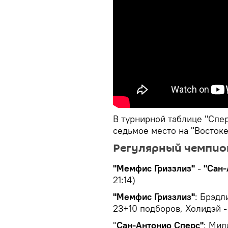
В турнирной таблице "Спер
седьмое место на "Восток
Регулярный чемпио
"Мемфис Гриззлиз"
-
"Сан-
21:14)
"Мемфис Гриззлиз"
: Брэдл
23+10 подборов, Холидэй - 1
"
Сан-Антонио Сперс"
: Мил