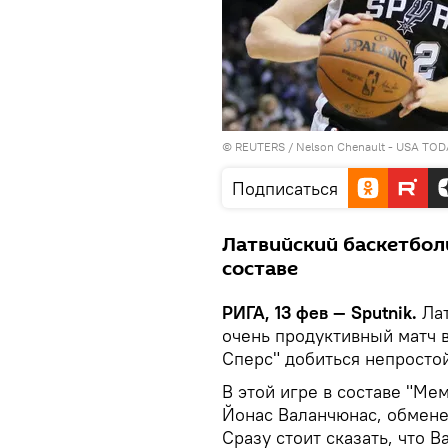
©
REUTERS
/ Nelson Chenault - USA TOD
Подписаться
Латвийский баскетбол
составе
РИГА, 13 фев — Sputnik.
Ла
очень продуктивный матч 
Сперс" добиться непростой
В этой игре в составе "М
Йонас Валанчюнас, обмене
Сразу стоит сказать, что 