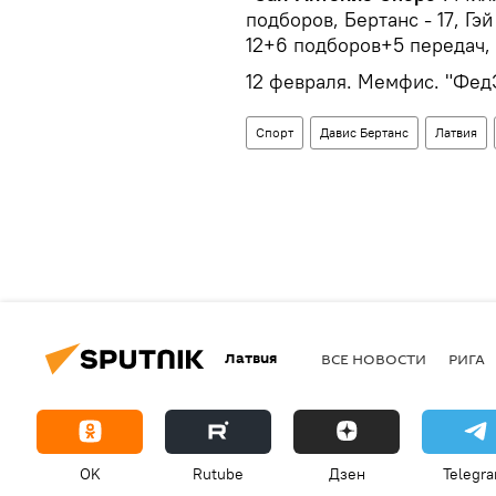
подборов, Бертанс - 17, Гэ
12+6 подборов+5 передач, 
12 февраля. Мемфис. "Фед
Спорт
Давис Бертанс
Латвия
Латвия
ВСЕ НОВОСТИ
РИГА
OK
Rutube
Дзен
Telegr