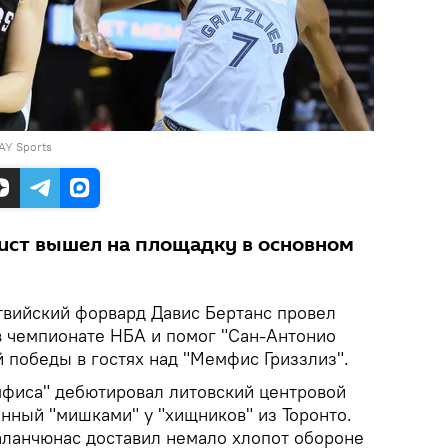
AY Sports
ист вышел на площадку в основном
твийский форвард Давис Бертанс провел
в чемпионате НБА и помог "Сан-Антонио
 победы в гостях над "Мемфис Гриззлиз".
емфиса" дебютировал литовский центровой
нный "мишками" у "хищников" из Торонто.
Валанчюнас доставил немало хлопот обороне