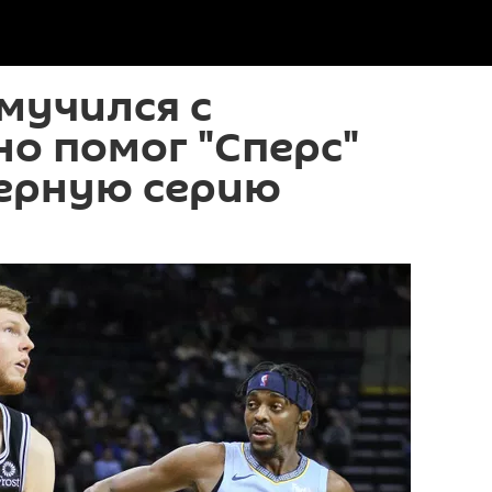
мучился с
но помог "Сперс"
черную серию