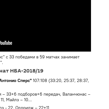
с" с 33 победами в 59 матчах занимает
е".
нат НБА-2018/19
Антонио Сперс"
107:108 (33:20, 25:37, 28:37,
и – 33+6 подборов+6 передач, Валанчюнас –
1, Майлз – 10...
лз - 22, Олдридж – 22+11