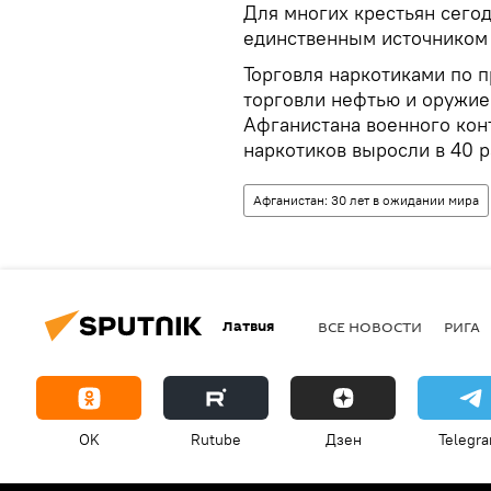
Для многих крестьян сего
единственным источником 
Торговля наркотиками по 
торговли нефтью и оружием
Афганистана военного ко
наркотиков выросли в 40 р
Афганистан: 30 лет в ожидании мира
Латвия
ВСЕ НОВОСТИ
РИГА
OK
Rutube
Дзен
Telegr