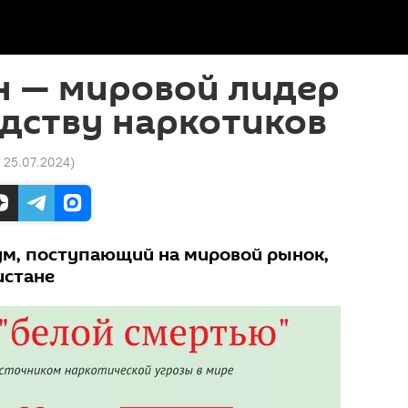
н — мировой лидер
дству наркотиков
2 25.07.2024
)
ум, поступающий на мировой рынок,
истане