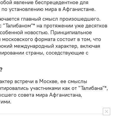
 собой явление беспрецедентное для
по установлению мира в Афганистане.
лючается главный смысл произошедшего.
с "Талибаном"* на протяжении уже десятков
 особенной новостью. Принципиальное
московского формата состоит в том, что
рокий международный характер, включая
лировании страны, соседствующие с
?
актер встречи в Москве, ее смыслы
ировались участниками как от "Талибана"*,
ысшего совета мира Афганистана,
гими.