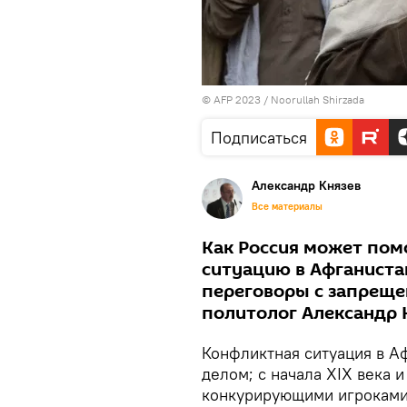
© AFP 2023 / Noorullah Shirzada
Подписаться
Александр Князев
Все материалы
Как Россия может пом
ситуацию в Афганистан
переговоры с запреще
политолог Александр 
Конфликтная ситуация в А
делом; с начала XIX века 
конкурирующими игроками 