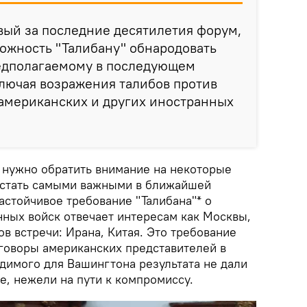
вый за последние десятилетия форум,
ожность "Талибану" обнародовать
редполагаемому в последующем
лючая возражения талибов против
 американских и других иностранных
и нужно обратить внимание на некоторые
 стать самыми важными в ближайшей
астойчивое требование "Талибана"* о
нных войск отвечает интересам как Москвы,
ов встречи: Ирана, Китая. Это требование
еговоры американских представителей в
димого для Вашингтона результата не дали
ке, нежели на пути к компромиссу.