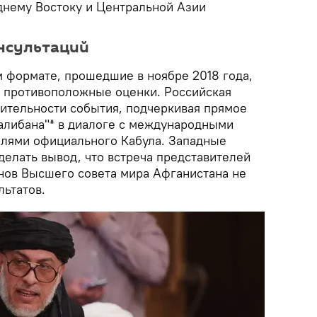
еднему Востоку и Центральной Азии
онсультаций
м формате, прошедшие в ноябре 2018 года,
 противоположные оценки. Российская
чительности события, подчеркивая прямое
Талибана"* в диалоге с международными
елями официального Кабула. Западные
делать вывод, что встреча представителей
енов Высшего совета мира Афганистана не
льтатов.