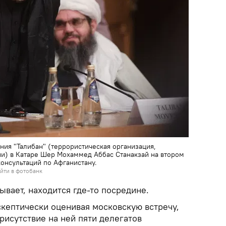
ния "Талибан" (террористическая организация,
ии) в Катаре Шер Мохаммед Аббас Станакзай на втором
онсультаций по Афганистану.
йти в фотобанк
ывает, находится где-то посредине.
 скептически оценивая московскую встречу,
рисутствие на ней пяти делегатов