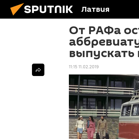
Латвия
От РАФа ос
аббревиату
выпускать 
11:15 11.02.2019