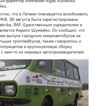
й директор компании Rigas Autobusu
йко.
стно, что в Латвии планируется возобновить
РАФ, 30 августа была зарегистрирована
abrika, RAF. Единственным учредителем и
вляется Кирилл Шумейко. Он сообщил, что
вии выпуск городских микроавтобусов на
льших троллейбусов, также говорилось о
втоприцепов и крупноузловую сборку
 с кем-то из мировых автопроизводителей.