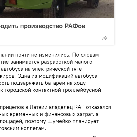
родить производство РАФов
пании почти не изменились. По словам
тие занимается разработкой малого
автобуса на электрической тяге
жиров. Одна из модификаций автобуса
сть подзаряжать батареи на ходу,
к городской контактной троллейбусной
оприцепов в Латвии владелец RAF отказался
ных временных и финансовых затрат, а
площадей, поэтому Шумейко планирует
товским коллегам.