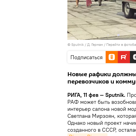
© Sputnik / Д. Герман
/
Перейти в фотоб
Подписаться
Новые рафики должны
перевозчиков и комм
РИГА, 11 фев — Sputnik.
Про
РАФ может быть возобновл
интерьер салона новой мо
Светлана Мирзоян, которая
Однако новый проект начин
созданного в СССР, остала