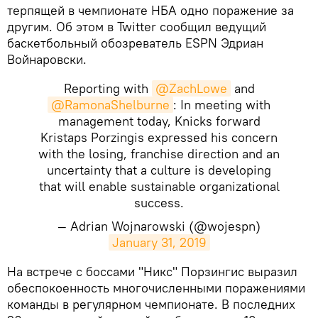
терпящей в чемпионате НБА одно поражение за
другим. Об этом в Twitter сообщил ведущий
баскетбольный обозреватель ESPN Эдриан
Войнаровски.
Reporting with
@ZachLowe
and
@RamonaShelburne
: In meeting with
management today, Knicks forward
Kristaps Porzingis expressed his concern
with the losing, franchise direction and an
uncertainty that a culture is developing
that will enable sustainable organizational
success.
— Adrian Wojnarowski (@wojespn)
January 31, 2019
​На встрече с боссами "Никс" Порзингис выразил
обеспокоенность многочисленными поражениями
команды в регулярном чемпионате. В последних