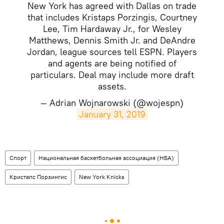
New York has agreed with Dallas on trade
that includes Kristaps Porzingis, Courtney
Lee, Tim Hardaway Jr., for Wesley
Matthews, Dennis Smith Jr. and DeAndre
Jordan, league sources tell ESPN. Players
and agents are being notified of
particulars. Deal may include more draft
assets.
— Adrian Wojnarowski (@wojespn)
January 31, 2019
Спорт
Национальная баскетбольная ассоциация (НБА)
Кристапс Порзингис
New York Knicks