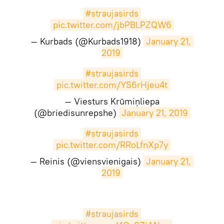
#straujasirds
pic.twitter.com/jbPBLPZQW6
— Kurbads (@Kurbads1918)
January 21, 
2019
#straujasirds
pic.twitter.com/YS6rHjeu4t
— Viesturs Krūmiņliepa
(@briedisunrepshe)
January 21, 2019
#straujasirds
pic.twitter.com/RRoLfnXp7y
— Reinis (@viensvienigais)
January 21, 
2019
#straujasirds