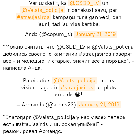
Var uzskatīt, ka
@CSDD_LV
un
@Valsts_policija
ir panākusi savu, par
#straujasirds
kampaņu runā gan veci, gan
jauni, tad jau viss kārtībā.
— Anda (@cepum_s)
January 21, 2019
​"Можно считать, что @CSDD_LV и @Valsts_policija
добились своего, о кампании #straujasirds говорят
все - и молодые, и старые, значит все в порядке", -
написала Анда.
Pateicoties
@Valsts_policija
mums
visiem tagad ir
#straujasirds
un plats
smaids 😂!
— Armands (@armis22)
January 21, 2019
​"Благодаря @Valsts_policija у нас у всех теперь
есть #straujasirds и широкая улыбка!" -
резюмировал Армандс.