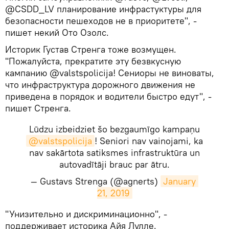
@CSDD_LV планирование инфрастуктуры для
безопасности пешеходов не в приоритете", -
пишет некий Ото Озолс.
Историк Густав Стренга тоже возмущен.
"Пожалуйста, прекратите эту безвкусную
кампанию @valstspolicija! Сениоры не виноваты,
что инфраструктура дорожного движения не
приведена в порядок и водители быстро едут", -
пишет Стренга.
Lūdzu izbeidziet šo bezgaumīgo kampaņu
@valstspolicija
! Seniori nav vainojami, ka
nav sakārtota satiksmes infrastruktūra un
autovadītāji brauc par ātru.
— Gustavs Strenga (@agnerts)
January 
21, 2019
​"Унизительно и дискриминационно", -
поддерживает историка Айя Лулле.