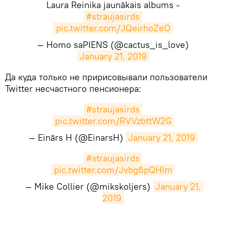
Laura Reinika jaunākais albums -
#straujasirds
pic.twitter.com/JQeirhoZeO
— Homo saPIENS (@cactus_is_love)
January 21, 2019
​Да куда только не пририсовывали пользователи
Twitter несчастного пенсионера:
#straujasirds
pic.twitter.com/RVVzbttW2G
— Einārs H (@EinarsH)
January 21, 2019
#straujasirds
pic.twitter.com/Jvbg6pQHIm
— Mike Collier (@mikskoljers)
January 21, 
2019