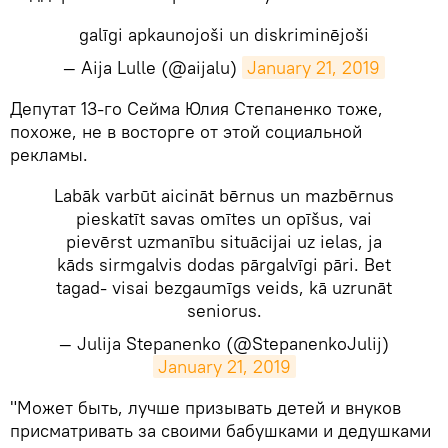
galīgi apkaunojoši un diskriminējoši
— Aija Lulle (@aijalu)
January 21, 2019
​Депутат 13-го Сейма Юлия Степаненко тоже,
похоже, не в восторге от этой социальной
рекламы.
Labāk varbūt aicināt bērnus un mazbērnus
pieskatīt savas omītes un opīšus, vai
pievērst uzmanību situācijai uz ielas, ja
kāds sirmgalvis dodas pārgalvīgi pāri. Bet
tagad- visai bezgaumīgs veids, kā uzrunāt
seniorus.
— Julija Stepanenko (@StepanenkoJulij)
January 21, 2019
​"Может быть, лучше призывать детей и внуков
присматривать за своими бабушками и дедушками