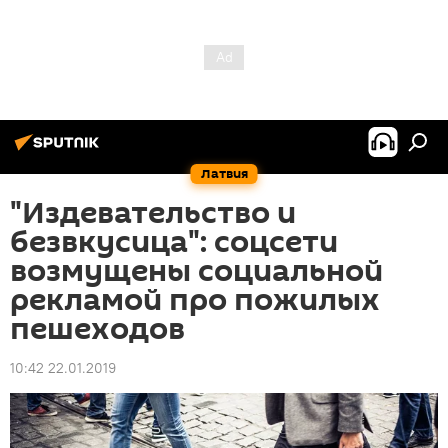
Латвия
"Издевательство и
безвкусица": соцсети
возмущены социальной
рекламой про пожилых
пешеходов
10:42 22.01.2019