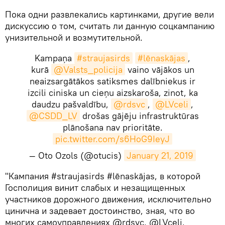
​Пока одни развлекались картинками, другие вели
дискуссию о том, считать ли данную соцкампанию
унизительной и возмутительной.
Kampaņa
#straujasirds
#lēnaskājas
,
kurā
@Valsts_policija
vaino vājākos un
neaizsargātākos satiksmes dalībniekus ir
izcili ciniska un cieņu aizskaroša, zinot, ka
daudzu pašvaldību,
@rdsvc
,
@LVceli
,
@CSDD_LV
drošas gājēju infrastruktūras
plānošana nav prioritāte.
pic.twitter.com/s6HoG9IeyJ
— Oto Ozols (@otucis)
January 21, 2019
​"Кампания #straujasirds #lēnaskājas, в которой
Госполиция винит слабых и незащищенных
участников дорожного движения, исключительно
цинична и задевает достоинство, зная, что во
многих самоуправлениях @rdsvc, @LVceli,