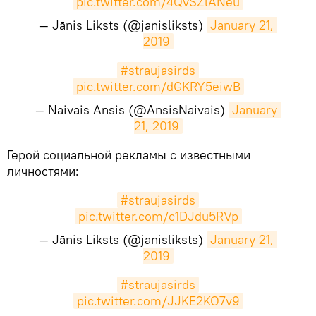
pic.twitter.com/4QvSZlANeu
— Jānis Liksts (@janisliksts)
January 21, 
2019
#straujasirds
pic.twitter.com/dGKRY5eiwB
— Naivais Ansis (@AnsisNaivais)
January 
21, 2019
​Герой социальной рекламы с известными
личностями:
#straujasirds
pic.twitter.com/c1DJdu5RVp
— Jānis Liksts (@janisliksts)
January 21, 
2019
#straujasirds
pic.twitter.com/JJKE2KO7v9