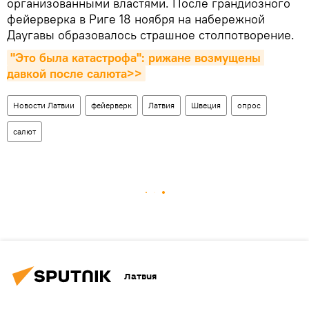
организованными властями. После грандиозного
фейерверка в Риге 18 ноября на набережной
Даугавы образовалось страшное столпотворение.
"Это была катастрофа": рижане возмущены 
давкой после салюта>>
Новости Латвии
фейерверк
Латвия
Швеция
опрос
салют
Латвия