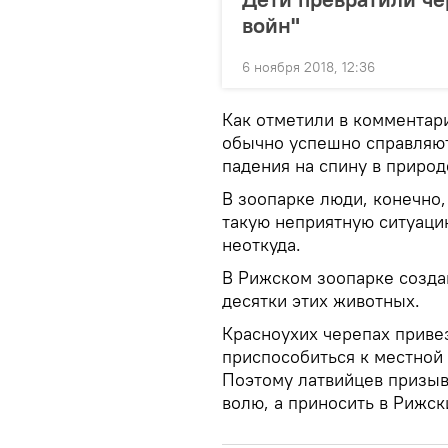
войн"
6 ноября 2018, 12:36
Как отметили в комментари
обычно успешно справляют
падения на спину в природ
В зоопарке люди, конечно
такую неприятную ситуаци
неоткуда.
В Рижском зоопарке создан
десятки этих животных.
Красноухих черепах привез
приспособиться к местной
Поэтому латвийцев призыв
волю, а приносить в Рижск