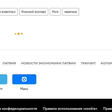
е животных
Рижский зоопарк
Рига
черепаха
ЛАТВИЯ
НОВОСТИ ЭКОНОМИКИ ЛАТВИИ
ТРАНЗИТ
КОЛУ
am
Макс
а конфиденциальности
Правила использования «cookie»
Прав