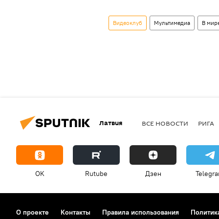
Видеоклуб
Мультимедиа
В мир
Латвия
ВСЕ НОВОСТИ
РИГА
OK
Rutube
Дзен
Telegr
О проекте
Контакты
Правила использования
Политик