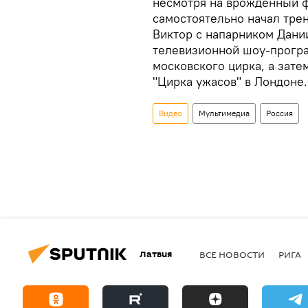
несмотря на врожденный ф
самостоятельно начал трен
Виктор с напарником Дани
телевизионной шоу-програ
московского цирка, а зате
"Цирка ужасов" в Лондоне.
Видео
Мультимедиа
Россия
Латвия
ВСЕ НОВОСТИ
РИГА