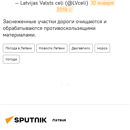
— Latvijas Valsts ceļi (@LVceli)
10 января 
2019 г.
​Заснеженные участки дороги очищаются и
обрабатываются противоскользящими
материалами.
Погода в Латвии
Новости Латвии
Даугавпилс
мороз
погода
Латвия