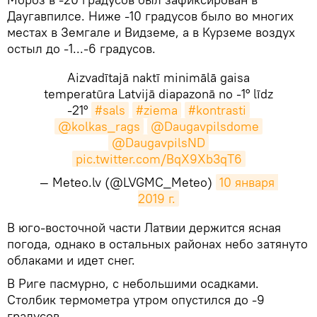
Даугавпилсе. Ниже -10 градусов было во многих
местах в Земгале и Видземе, а в Курземе воздух
остыл до -1...-6 градусов.
Aizvadītajā naktī minimālā gaisa
temperatūra Latvijā diapazonā no -1° līdz
-21°
#sals
#ziema
#kontrasti
@kolkas_rags
@Daugavpilsdome
@DaugavpilsND
pic.twitter.com/BqX9Xb3qT6
— Meteo.lv (@LVGMC_Meteo)
10 января 
2019 г.
​В юго-восточной части Латвии держится ясная
погода, однако в остальных районах небо затянуто
облаками и идет снег.
В Риге пасмурно, с небольшими осадками.
Столбик термометра утром опустился до -9
градусов.