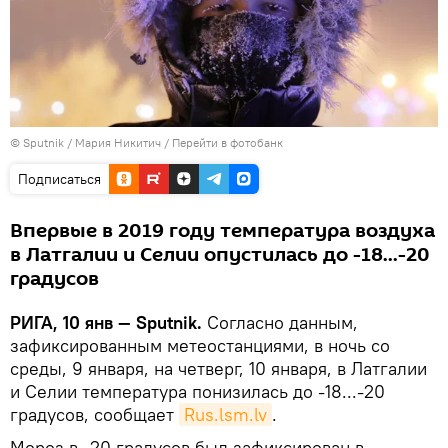
© Sputnik / Мария Никитич
/
Перейти в фотобанк
Подписаться
Впервые в 2019 году температура воздуха
в Латгалии и Селии опустилась до -18...-20
градусов
РИГА, 10 янв — Sputnik.
Согласно данным,
зафиксированным метеостанциями, в ночь со
среды, 9 января, на четверг, 10 января, в Латгалии
и Селии температура понизилась до -18...-20
градусов, сообщает
Rus.lsm.lv
.
Мороз в -20 градусов был зафиксирован в