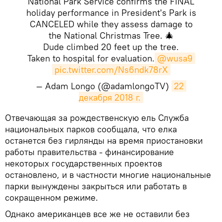
National Park Service confirms the FINAL
holiday performance in President's Park is
CANCELED while they assess damage to
the National Christmas Tree. 🎄
Dude climbed 20 feet up the tree.
Taken to hospital for evaluation.
@wusa9
pic.twitter.com/Ns6ndk78rX
— Adam Longo (@adamlongoTV)
22 
декабря 2018 г.
​Отвечающая за рождественскую ель Служба
национальных парков сообщала, что елка
останется без гирлянды на время приостановки
работы правительства - финансирование
некоторых государственных проектов
остановлено, и в частности многие национальные
парки вынуждены закрыться или работать в
сокращенном режиме.
Однако американцев все же не оставили без