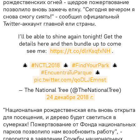
рождественских огней - щедрое пожертвование
позволило вновь зажечь елку. "Сегодня вечером я
снова смогу сиять!" - сообщил официальный
Twitter-аккаунт главной ели страны.
I’ll be able to shine again tonight! Get the
details here and then bundle up to come
see me:
https://t.co/dlrKsqfxNH
.
🎄
#NCTL2018
🎄
#FindYourPark
🎄
#EncuentraTuParque
🎄
pic.twitter.com/qoDLJEmnst
— The National Tree (@TheNationalTree)
24 декабря 2018 г.
​​"Национальная рождественская ель вновь открыта
для посещения, и дерево будет светиться в
сумерках! Пожертвование от Фонда национальных
парков позволило нам возобновить работу", -
говорится в заявлении Службы национальных