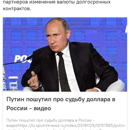
партнеров изменения валюты долгосрочных
контрактов.
Путин пошутил про судьбу доллара в
России - видео
Путин пошутил про судьбу доллара в России -
видеоhttps://lv.sputniknews.ru/video/20181129/10157665/putin-