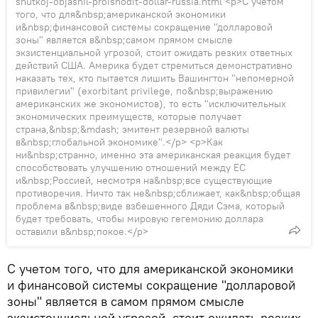
shutkoj-objasnil-proishodit-dollar-russia.html <p>С учетом
того, что для&nbsp;американской экономики
и&nbsp;финансовой системы сокращение "долларовой
зоны" является в&nbsp;самом прямом смысле
экзистенциальной угрозой, стоит ожидать резких ответных
действий США. Америка будет стремиться демонстративно
наказать тех, кто пытается лишить Вашингтон "непомерной
привилегии" (exorbitant privilege, по&nbsp;выражению
американских же экономистов), то есть "исключительных
экономических преимуществ, которые получает
страна,&nbsp;&mdash; эмитент резервной валюты
в&nbsp;глобальной экономике".</p> <p>Как
ни&nbsp;странно, именно эта американская реакция будет
способствовать улучшению отношений между ЕС
и&nbsp;Россией, несмотря на&nbsp;все существующие
противоречия. Ничто так не&nbsp;сближает, как&nbsp;общая
проблема в&nbsp;виде взбешенного Дяди Сэма, который
будет требовать, чтобы мировую гегемонию доллара
оставили в&nbsp;покое.</p>
С учетом того, что для американской экономики
и финансовой системы сокращение "долларовой
зоны" является в самом прямом смысле
экзистенциальной угрозой, стоит ожидать резких