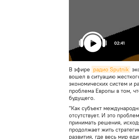
02:41
В эфире
радио Sputnik
экс
вошел в ситуацию жестког
экономических систем и р
проблема Европы в том, чт
будущего.
"Как субъект международн
отсутствует. И это пробл
принимать решения, исход
продолжает жить стратеги
развития, где весь мир ед