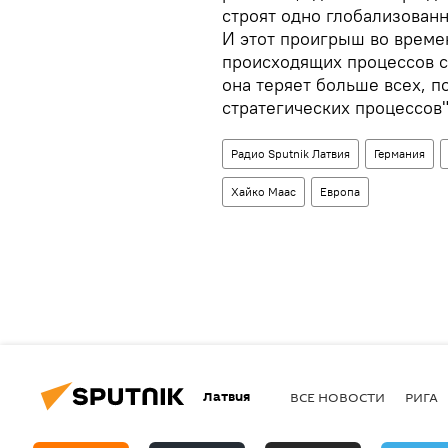
строят одно глобализованн
И этот проигрыш во време
происходящих процессов с
она теряет больше всех, п
стратегических процессов"
Радио Sputnik Латвия
Германия
Хайко Маас
Европа
Латвия
ВСЕ НОВОСТИ
РИГА